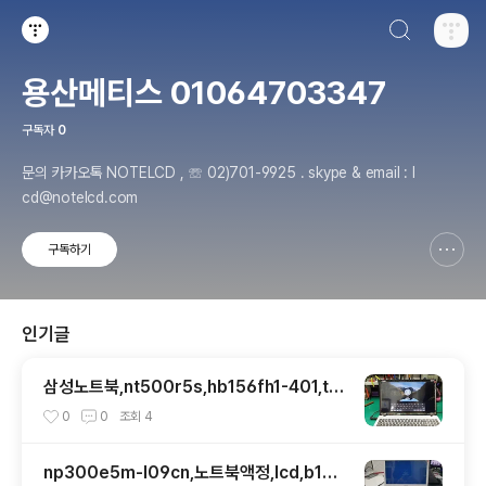
검색하기
티스토리
용산메티스 01064703347
구독자
0
문의 카카오톡 NOTELCD , ☏ 02)701-9925 . skype & email : l
cd@notelcd.com
구독하기
신고하기 레이어
열기
인기글
삼성노트북,nt500r5s,hb156fh1-401,tn,l
p156wf6,ips,광시야각,업그레이드교체
0
0
조회
4
np300e5m-l09cn,노트북액정,lcd,b156