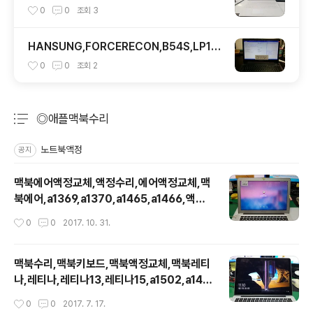
xtn07.1
0
0
조회
3
HANSUNG,FORCERECON,B54S,LP15
6WH3,30PIN
0
0
조회
2
◎애플맥북수리
분류 전체보기
주요 글 목록
노트북액정
공지
맥북에어액정교체,액정수리,에어액정교체,맥
북에어,a1369,a1370,a1465,a1466,액정
교체
작성시간
0
0
2017. 10. 31.
맥북수리,맥북키보드,맥북액정교체,맥북레티
나,레티나,레티나13,레티나15,a1502,a142
5,a1398,retina
작성시간
0
0
2017. 7. 17.