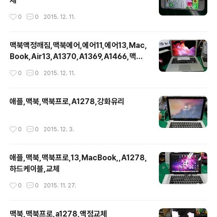
체
작성시간
0
0
2015. 12. 11.
맥북액정깨짐,맥북에어,에어11,에어13,Mac,
Book,Air13,A1370,A1369,A1466,맥북
액정
작성시간
0
0
2015. 12. 11.
애플,맥북,맥북프로,A1278,강화유리
작성시간
0
0
2015. 12. 3.
애플,맥북,맥북프로,13,MacBook,,A1278,
하드케이블,교체
작성시간
0
0
2015. 11. 27.
맥북,맥북프로,a1278,액정교체