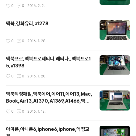
작성시간
0
0
2016. 2. 2.
맥북,강화유리,a1278
작성시간
0
0
2016. 1. 28.
맥북프로,맥북프로레티나,레티나,,맥북프로1
5,a1398
작성시간
0
0
2016. 1. 20.
맥북액정깨짐,맥북에어,에어11,에어13,Mac,
Book,Air13,A1370,A1369,A1466,맥북
액정
작성시간
0
0
2016. 1. 12.
아이폰,아니폰6,iphone6,iphone,액정교