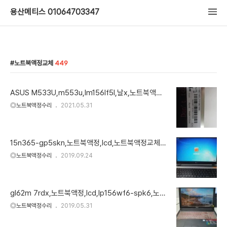
용산메티스 01064703347
노트북액정교체
449
ASUS M533U,m553u,lm156lf5l,날x,노트북액정
교체
◎노트북액정수리
2021.05.31
15n365-gp5skn,노트북액정,lcd,노트북액정교체,n
156bge-e32
◎노트북액정수리
2019.09.24
gl62m 7rdx,노트북액정,lcd,lp156wf6-spk6,노트
북액정교체
◎노트북액정수리
2019.05.31