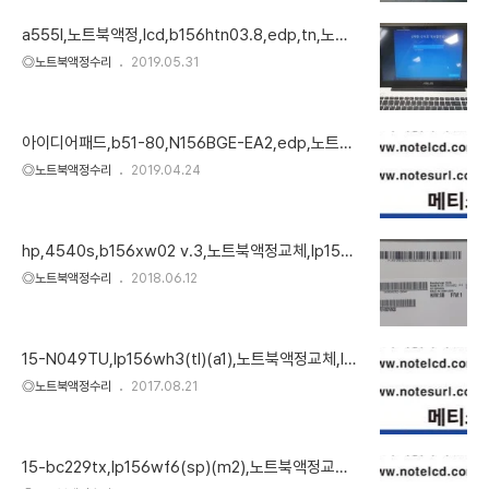
a555l,노트북액정,lcd,b156htn03.8,edp,tn,노트
북액정교체
◎노트북액정수리
2019.05.31
아이디어패드,b51-80,N156BGE-EA2,edp,노트북
액정,lcd,노트북lcd,노트북액정교체,노트북액정수리,
◎노트북액정수리
2019.04.24
액정,엘씨디
hp,4540s,b156xw02 v.3,노트북액정교체,lp156
wh4-tln1,lcd
◎노트북액정수리
2018.06.12
15-N049TU,lp156wh3(tl)(a1),노트북액정교체,lc
d
◎노트북액정수리
2017.08.21
15-bc229tx,lp156wf6(sp)(m2),노트북액정교체,l
cd