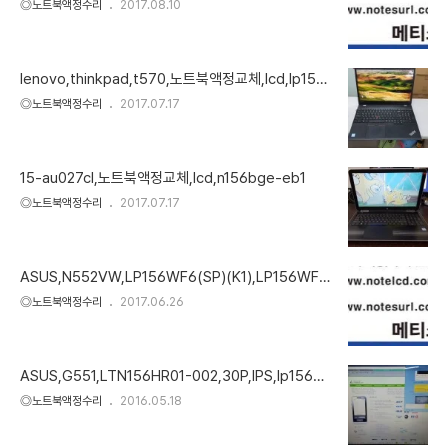
◎노트북액정수리
2017.08.10
lenovo,thinkpad,t570,노트북액정교체,lcd,lp156
wf9(sp)(f1),상하고리
◎노트북액정수리
2017.07.17
15-au027cl,노트북액정교체,lcd,n156bge-eb1
◎노트북액정수리
2017.07.17
ASUS,N552VW,LP156WF6(SP)(K1),LP156WF4
(SP)(L1),노트북액정,노트북액정교체
◎노트북액정수리
2017.06.26
ASUS,G551,LTN156HR01-002,30P,IPS,lp156wf
4,노트북액정교체
◎노트북액정수리
2016.05.18