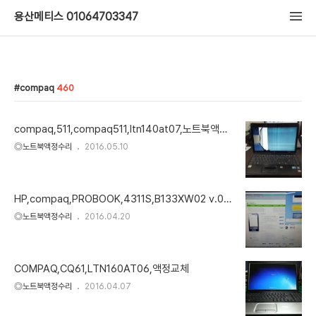
용산메티스 01064703347
compaq
460
compaq,511,compaq511,ltn140at07,노트북액정,
lp140wh1,lcd
◎노트북액정수리
2016.05.10
HP,compaq,PROBOOK,4311S,B133XW02 v.0,6
홀,노트북액정
◎노트북액정수리
2016.04.20
COMPAQ,CQ61,LTN160AT06,액정교체
◎노트북액정수리
2016.04.07