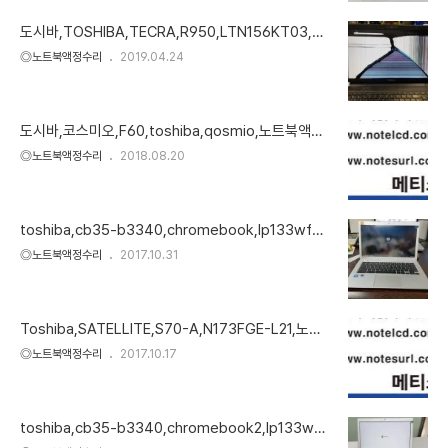
도시바,TOSHIBA,TECRA,R950,LTN156KT03,삼
성전용액정,액정교체
◎노트북액정수리
2019.04.24
도시바,코스미오,F60,toshiba,qosmio,노트북액정,
lcd,노트북lcd,lp156wh2-tlab
◎노트북액정수리
2018.08.20
toshiba,cb35-b3340,chromebook,lp133wf2-
spa1,노트북액정,lcd
◎노트북액정수리
2017.10.31
Toshiba,SATELLITE,S70-A,N173FGE-L21,노트
북액정,lcd
◎노트북액정수리
2017.10.17
toshiba,cb35-b3340,chromebook2,lp133wf2
(sp)(a1),민짜