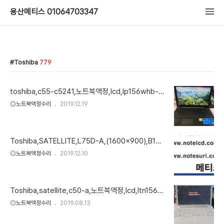
용산메티스 01064703347
Toshiba
779
toshiba,c55-c5241,노트북액정,lcd,lp156whb-t
pk1,업가능
◎노트북액정수리
2019.12.19
Toshiba,SATELLITE,L75D-A,(1600x900),B173
RW01 V.0,LP173WD1(TL)(G2),노트북액정,lcd
◎노트북액정수리
2019.12.10
Toshiba,satellite,c50-a,노트북액정,lcd,ltn156at
32-t01
◎노트북액정수리
2019.08.13