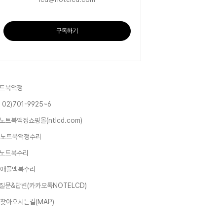
구독하기
트북액정
 02)701-9925~6
노트북액정쇼핑몰(ntlcd.com)
노트북액정수리
노트북수리
애플맥북수리
질문&답변(카카오톡NOTELCD)
찾아오시는길(MAP)