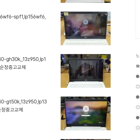
6wf6-spf1,lp156wf6,
노
-gh30k,,13z950,lp1
☎
또는순정중고교체
●
◎
●
0-gt50k,13z950,lp13
◎
는순정중고교체
●
◎