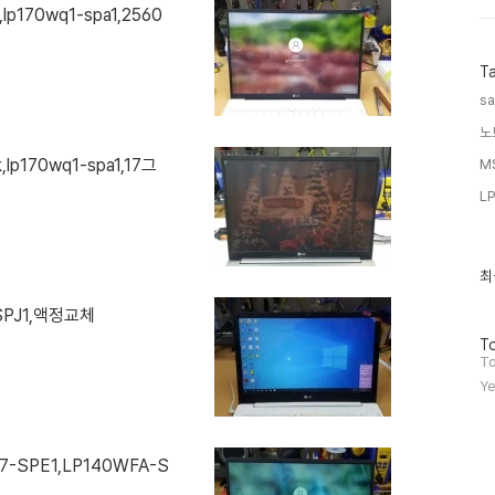
k,lp170wq1-spa1,2560
T
s
노
k,lp170wq1-spa1,17그
MS
L
최
최
근
글
-SPJ1,액정교체
과
방
인
To
문
기
To
자
글
Ye
수
F7-SPE1,LP140WFA-S