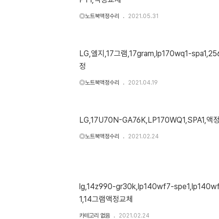
◎노트북액정수리
2021.05.31
LG,엘지,17그램,17gram,lp170wq1-spa1,
정
◎노트북액정수리
2021.04.19
LG,17U70N-GA76K,LP170WQ1,SPA1,
◎노트북액정수리
2021.02.24
lg,14z990-gr30k,lp140wf7-spe1,lp140w
1,14그램액정교체
카테고리 없음
2021.02.24