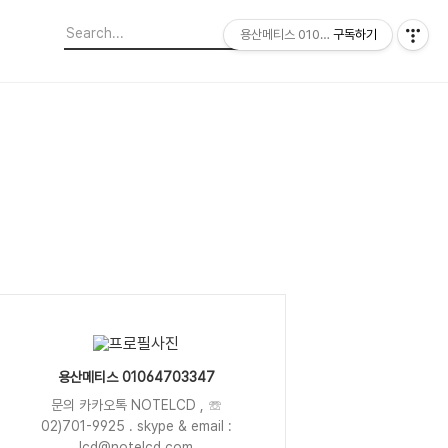
용산메티스 01064703347
구독하기
용산메티스 01064703347
문의 카카오톡 NOTELCD , ☏
02)701-9925 . skype & email :
lcd@notelcd.com