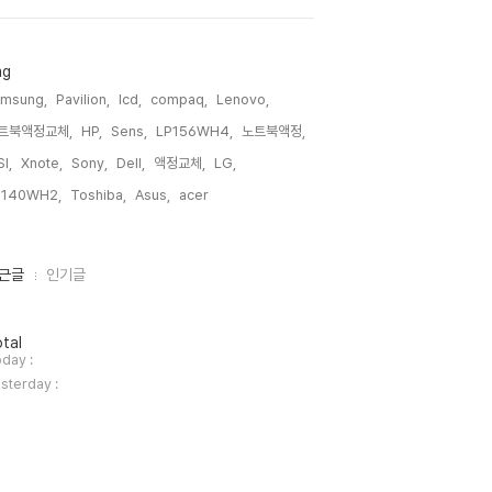
ag
amsung,
Pavilion,
lcd,
compaq,
Lenovo,
트북액정교체,
HP,
Sens,
LP156WH4,
노트북액정,
I,
Xnote,
Sony,
Dell,
액정교체,
LG,
P140WH2,
Toshiba,
Asus,
acer,
근글
인기글
tal
day :
sterday :