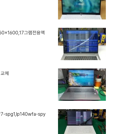
2560x1600,17그램전용액
액정교체
f7-spg1,lp140wfa-spy