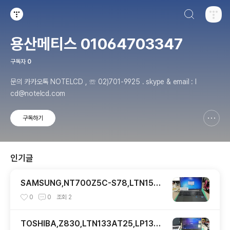
검색하기
티스토리
용산메티스 01064703347
구독자
0
문의 카카오톡 NOTELCD , ☏ 02)701-9925 . skype & email : l
cd@notelcd.com
구독하기
신고하기 레이어
열기
인기글
SAMSUNG,NT700Z5C-S78,LTN156K
T06-801,액정교체
0
0
조회
2
TOSHIBA,Z830,LTN133AT25,LP133