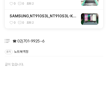
WH2,액정교체
0
0
조회
2
SAMSUNG,NT910S3L,NT910S3L-K14
S,LTN133HL08-801,1920,30PIN,액정
0
0
조회
2
교체
☎ 02)701-9925~6
분류 전체보기
주요 글 목록
노트북액정
공지
글이 없습니다.