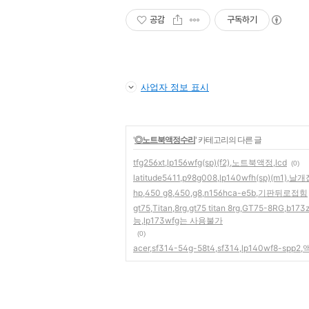
공감
구독하기
사업자 정보 표시
'
◎노트북액정수리
' 카테고리의 다른 글
tfg256xt,lp156wfg(sp)(f2),노트북액정,lcd
(0)
latitude5411,p98g008,lp140wfh(sp)(m1),날
hp,450 g8,450,g8,n156hca-e5b,기판뒤로접힘
gt75,Titan,8rg,gt75 titan 8rg,GT75-8RG,
능,lp173wfg는 사용불가
(0)
acer,sf314-54g-58t4,sf314,lp140wf8