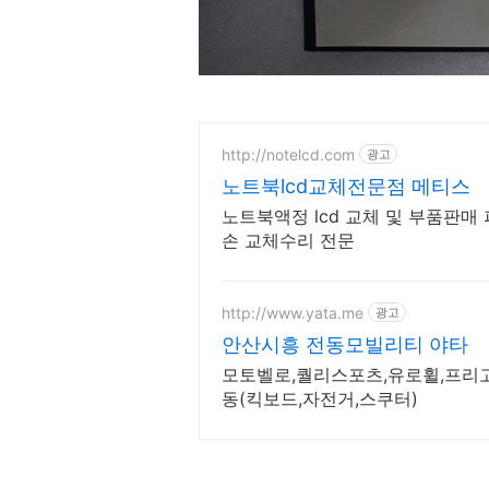
http://notelcd.com
광고
노트북lcd교체전문점 메티스
노트북액정 lcd 교체 및 부품판매 
손 교체수리 전문
http://www.yata.me
광고
안산시흥 전동모빌리티 야타
모토벨로,퀄리스포츠,유로휠,프리
동(킥보드,자전거,스쿠터)