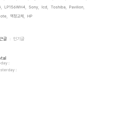
,
LP156WH4,
Sony,
lcd,
Toshiba,
Pavilion,
ote,
액정교체,
HP,
근글
인기글
tal
day :
sterday :