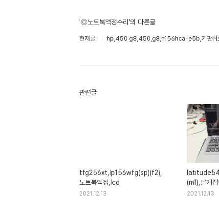
'◎노트북액정수리'의 다른글
현재글
hp,450 g8,450,g8,n156hca-e5b,기
관련글
tfg256xt,lp156wfg(sp)(f2),
latitude5
노트북액정,lcd
(m1),날개
2021.12.13
2021.12.13