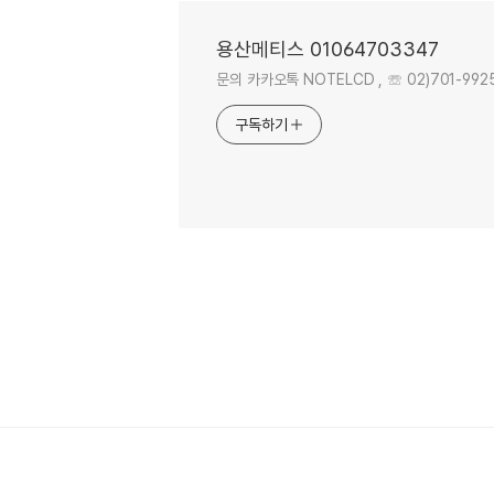
용산메티스 01064703347
문의 카카오톡 NOTELCD , ☏ 02)701-9925 . 
구독하기