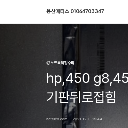
용산메티스 01064703347
◎노트북액정수리
hp,450 g8,4
기판뒤로접힘
notelcd.com
2021. 12. 8. 15:44