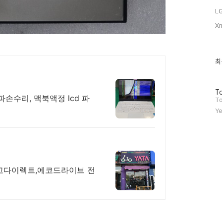
LG
Xn
최
최
근
글
과
방
인
To
파손수리, 맥북액정 lcd 파
문
기
To
자
글
Ye
수
고다이렉트,에코드라이브 전