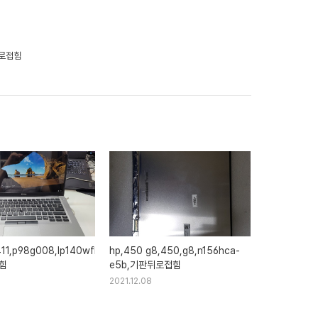
판뒤로접힘
411,p98g008,lp140wfh(sp)
hp,450 g8,450,g8,n156hca-
접힘
e5b,기판뒤로접힘
2021.12.08