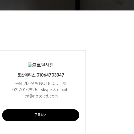
용산메티스 01064703347
문의 카카오톡 NOTELCD , ☏
02)701-9925 . skype & email :
lcd@notelcd.com
구독하기