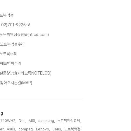
트북액정
 02)701-9925~6
노트북액정쇼핑몰(ntlcd.com)
노트북액정수리
노트북수리
애플맥북수리
질문&답변(카카오톡NOTELCD)
찾아오시는길(MAP)
ag
P140WH2,
Dell,
MSI,
samsung,
노트북액정교체,
er,
Asus,
compaq,
Lenovo,
Sens,
노트북액정,