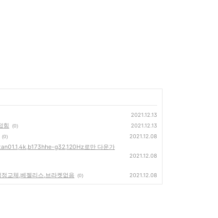
2021.12.13
개접힘
2021.12.13
(0)
2021.12.08
(0)
b173zan01.1,4k,b173hhe-g32,120Hz로만 다운가
2021.12.08
-spp2,액정교체,베젤리스,브라켓없음
2021.12.08
(0)