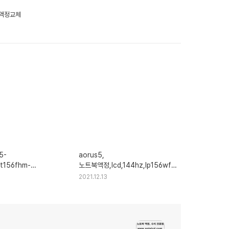
1,액정교체
5-
aorus5,
nt156fhm-
노트북액정,lcd,144hz,lp156wfg(sp)
6wf6,액정교체
(b2)
2021.12.13