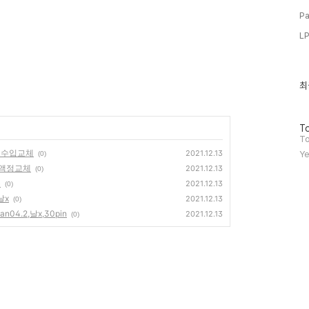
Pa
L
최
최
근
글
과
방
인
To
문
기
To
자
글
해외수입교체
2021.12.13
Ye
(0)
수
f6,액정교체
2021.12.13
(0)
)
2021.12.13
(0)
날x
2021.12.13
(0)
an04.2,날x,30pin
2021.12.13
(0)