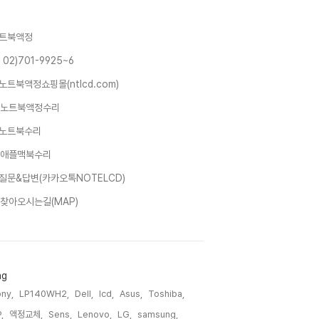
트북액정
 02)701-9925~6
노트북액정쇼핑몰(ntlcd.com)
노트북액정수리
노트북수리
애플맥북수리
질문&답변(카카오톡NOTELCD)
찾아오시는길(MAP)
ag
ny,
LP140WH2,
Dell,
lcd,
Asus,
Toshiba,
,
액정교체,
Sens,
Lenovo,
LG,
samsung,