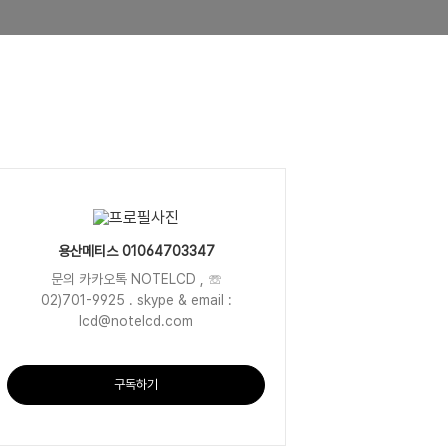
용산메티스 01064703347
문의 카카오톡 NOTELCD , ☏
02)701-9925 . skype & email :
lcd@notelcd.com
구독하기