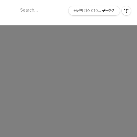
용산메티스 01064703347
구독하기