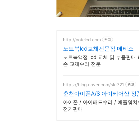
http://notelcd.com
광고
노트북lcd교체전문점 메티스
노트북액정 lcd 교체 및 부품판매 
손 교체수리 전문
https://blog.naver.com/skt721
광고
춘천아이폰A/S 아이케어샵 정
아이폰 / 아이패드수리 / 애플워치수리 /중고폰매입 / 정품충
전기판매