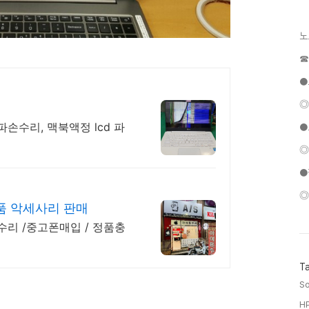
노
☎
●
◎
파손수리, 맥북액정 lcd 파
●
◎
●
◎
품 악세사리 판매
T
So
HP