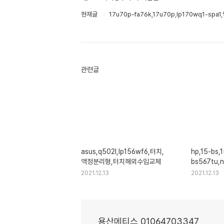
현재글
17u70p-fa76k,17u70p,lp170wq1-spa
관련글
asus,q502l,lp156wf6,터치,
hp,15-bs,1
액정분리형,터치해외수입교체
bs567tu,
n41,lp15
2021.12.13
2021.12.13
용산메티스 01064703347