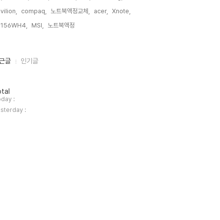
vilion,
compaq,
노트북액정교체,
acer,
Xnote,
P156WH4,
MSI,
노트북액정,
근글
인기글
tal
day :
sterday :