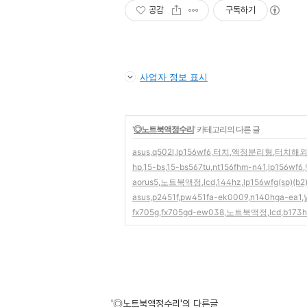
공감
구독하기
사업자 정보 표시
'
◎노트북액정수리
' 카테고리의 다른 글
asus,q502l,lp156wf6,터치,액정분리형,터치
hp,15-bs,15-bs567tu,nt156fhm-n41,lp156w
aorus5,노트북액정,lcd,144hz,lp156wfg(sp)(b2
asus,p2451f,pw451fa-ek0009,n140hga-ea1,
fx705g,fx705gd-ew038,노트북액정,lcd,b173h
'◎노트북액정수리'의 다른글