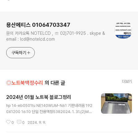
로그 정보
용산메티스 01064703347
문의 카카오톡 NOTELCD , ☏ 02)701-9925 . skype &
email : lcd@notelcd.com
구독하기
더보기
◎노트북액정수리
의 다른 글
2024년 01월 노트북 블로그정리
글 내용
hp 14-eb0501tu NE140WUM-N61 기판내려옴 192
0X1200 16:10 단일 전용액정5382024. 1. 31.(2)MSI
Sword 17 a12ue B173HAN04.9 LP173WFG-SPB
0
0
2024. 9. 9.
3 144Hz 액정교체5792024. 1. 30.(1)dell precision
7710 노트북액정교체 lp173wf42,3322024. 1. 24.
(3)ASUS Zenbook 14 UM3402Y 액정파손 LM140