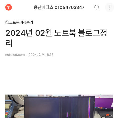
검색하기
용산메티스 01064703347
티스토리
◎노트북액정수리
2024년 02월 노트북 블로그정
리
notelcd.com
2024. 9. 9. 18:18