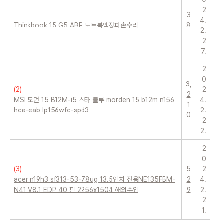
2
3
4.
Thinkbook 15 G5 ABP 노트북액정파손수리
8
2.
2
7.
2
0
3,
(
2
)
2
2
MSI 모던 15 B12M-i5 스타 블루 morden 15 b12m n156
4.
1
hca-eab lp156wfc-spd3
2.
0
2
2.
2
0
(
3
)
5
2
acer n19h3 sf313-53-78ug 13.5인치 전용NE135FBM-
2
4.
N41 V8.1 EDP 40 핀 2256x1504 해외수입
9
2.
2
1.