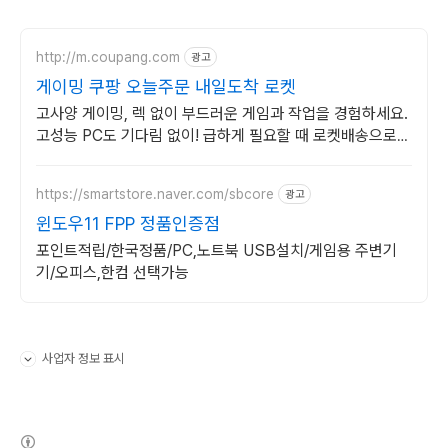
http://m.coupang.com
광고
게이밍 쿠팡 오늘주문 내일도착 로켓
고사양 게이밍, 렉 없이 부드러운 게임과 작업을 경험하세요.
고성능 PC도 기다림 없이! 급하게 필요할 때 로켓배송으로
해결하세요.
https://smartstore.naver.com/sbcore
광고
윈도우11 FPP 정품인증점
포인트적립/한국정품/PC,노트북 USB설치/게임용 주변기
기/오피스,한컴 선택가능
사업자 정보 표시
펼치기/접기
(새창열림)