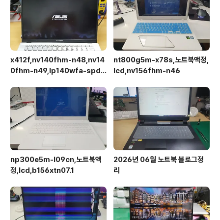
x412f,nv140fhm-n48,nv14
nt800g5m-x78s,노트북액정,
0fhm-n49,lp140wfa-spd1,
lcd,nv156fhm-n46
상판분리 후 작업이 용이합니다.
np300e5m-l09cn,노트북액
2026년 06월 노트북 블로그정
정,lcd,b156xtn07.1
리