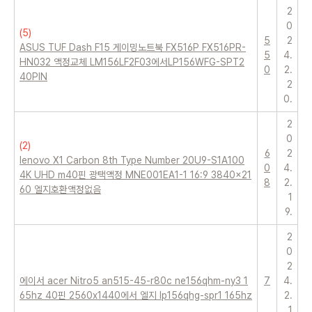
2
0
(
5
)
5
2
ASUS TUF Dash F15 게이밍노트북 FX516P FX516PR-
5
4.
HN032 액정교체 LM156LF2F03에서LP156WFG-SPT2
0
2.
40PIN
2
0.
2
0
(
2
)
6
2
lenovo X1 Carbon 8th Type Number 20U9-S1A100
0
4.
4K UHD m40핀 광택액정 MNE001EA1-1 16:9 3840x21
8
2.
60 엘지호환액정없음
1
9.
2
0
2
에이서 acer Nitro5 an515-45-r80c ne156qhm-ny3 1
7
4.
65hz 40핀 2560x1440에서 엘지 lp156qhg-spr1 165hz
2.
1