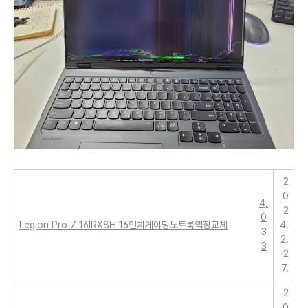
2
0
4,
2
0
Legion Pro 7 16IRX8H 16인치게이밍노트북액정교체
4.
3
2.
3
2
7.
2
0