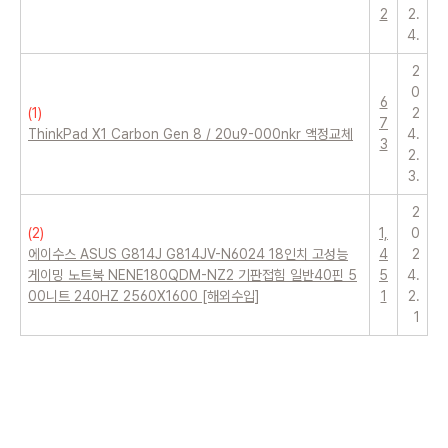
2
2.
4.
2
0
6
(
1
)
2
7
ThinkPad X1 Carbon Gen 8 / 20u9-000nkr 액정교체
4.
3
2.
3.
2
(
2
)
1,
0
에이수스 ASUS G814J G814JV-N6024 18인치 고성능
4
2
게이밍 노트북 NENE180QDM-NZ2 기판접힘 일반40핀 5
5
4.
00니트 240HZ 2560X1600 [해외수입]
1
2.
1