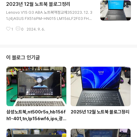
2023년 12월 노트북 블로그정리
GF2L01 M40핀 2560*1600 400NIT 60hz13202
글 내용
4. 1. 24.(2)15zd95n-gx56k 그램노트북액정교체262
Lenovo V15 G3 ABA 노트북액정교체352023. 12. 3
024. 1. 23.(5)Predator Helios Neo 16 노트북액정교
1.(4)ASUS FX516PM-HN015 LM156LF2F03 FHD
체건352024. 1. 19.(2)아수스노트북액정 p2451fa-eb
144HZ Luminance 250 NTSC 45%342023. 12. 2
027..
1
0
2024. 9. 6.
7.(2)레노버 Lenovo IdeaPad 5 pro 14iap7 2.8K 2
880×1800 400니트 90Hz / 레노버 5 Pro 14ARH71
72023. 12. 27. lenovo IdeaPad Gaming 3 16ARH
7 B160UAN01.P 1920x1200 350니트 165HZ BOE
NE160QDM-NY1 500니트 165HZ 업그레이드19202
이 블로그 인기글
3. 12. 26.(1)ASUS GU603Z GU603ZM-K8056W
BOE NE160QDM-NY3 기판뒤로접힘 40핀 2560x16
00 ..
삼성노트북,nt500r5s,hb156f
2025년 12월 노트북 블로그정리
h1-401,tn,lp156wf6,ips,광
시야각,업그레이드교체