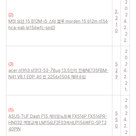
2
0
3,
(
2
)
2
2
MSI 모던 15 B12M-i5 스타 블루 morden 15 b12m n156
4.
1
hca-eab lp156wfc-spd3
2.
0
2
2.
2
0
(
3
)
5
2
acer n19h3 sf313-53-78ug 13.5인치 전용NE135FBM-
2
4.
N41 V8.1 EDP 40 핀 2256x1504 해외수입
9
2.
2
1.
2
0
(
5
)
5
2
ASUS TUF Dash F15 게이밍노트북 FX516P FX516PR-
5
4.
HN032 액정교체 LM156LF2F03에서LP156WFG-SPT2
0
2.
40PIN
2