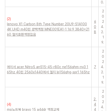
0.
2
0
(
2
)
6
2
lenovo X1 Carbon 8th Type Number 20U9-S1A100
0
4.
4K UHD m40핀 광택액정 MNE001EA1-1 16:9 3840x21
8
2.
60 엘지호환액정없음
1
9.
2
0
2
에이서 acer Nitro5 an515-45-r80c ne156qhm-ny3 1
7
4.
65hz 40핀 2560x1440에서 엘지 lp156qhg-spr1 165hz
2.
1
9.
2
0
2,
2
(
4
)
4
4.
msi노트북 bravo 15 a4ddr 액정교체
4