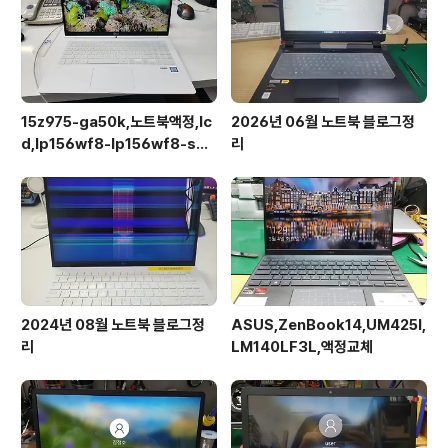
15z975-ga50k,노트북액정,lc
2026년 06월 노트북 블로그정
d,lp156wf8-lp156wf8-spa
리
1
2024년 08월 노트북 블로그정
ASUS,ZenBook14,UM425I,
리
LM140LF3L,액정교체