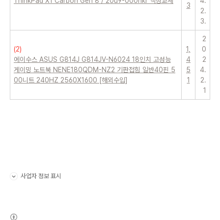
ThinkPad X1 Carbon Gen 8 / 20u9-000nkr 액정교체
4.
3
2.
3.
2
(
2
)
1,
0
에이수스 ASUS G814J G814JV-N6024 18인치 고성능
4
2
게이밍 노트북 NENE180QDM-NZ2 기판접힘 일반40핀 5
5
4.
00니트 240HZ 2560X1600 [해외수입]
1
2.
1
사업자 정보 표시
펼치기/접기
(새창열림)