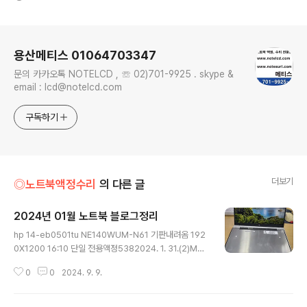
로그 정보
용산메티스 01064703347
문의 카카오톡 NOTELCD , ☏ 02)701-9925 . skype &
email : lcd@notelcd.com
구독하기
더보기
◎노트북액정수리
의 다른 글
2024년 01월 노트북 블로그정리
글 내용
hp 14-eb0501tu NE140WUM-N61 기판내려옴 192
0X1200 16:10 단일 전용액정5382024. 1. 31.(2)MSI
Sword 17 a12ue B173HAN04.9 LP173WFG-SPB
0
0
2024. 9. 9.
3 144Hz 액정교체5792024. 1. 30.(1)dell precision
7710 노트북액정교체 lp173wf42,3322024. 1. 24.
(3)ASUS Zenbook 14 UM3402Y 액정파손 LM140