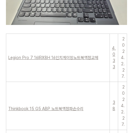
2
0
4,
2
0
Legion Pro 7 16IRX8H 16인치게이밍노트북액정교체
4.
3
2.
3
2
7.
2
0
2
3
4.
Thinkbook 15 G5 ABP 노트북액정파손수리
8
2.
2
7.