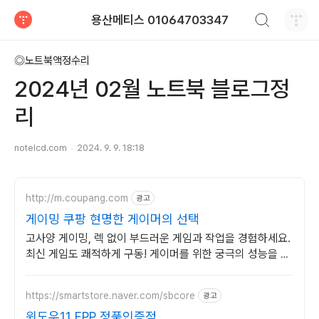
검색하기
용산메티스 01064703347
티스토리
◎노트북액정수리
2024년 02월 노트북 블로그정
리
notelcd.com
2024. 9. 9. 18:18
http://m.coupang.com
광고
게이밍 쿠팡 현명한 게이머의 선택
고사양 게이밍, 렉 없이 부드러운 게임과 작업을 경험하세요.
최신 게임도 쾌적하게 구동! 게이머를 위한 궁극의 성능을 쿠
팡에서.
https://smartstore.naver.com/sbcore
광고
윈도우11 FPP 정품인증점