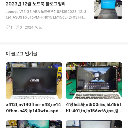
2023년 12월 노트북 블로그정리
GF2L01 M40핀 2560*1600 400NIT 60hz13202
글 내용
4. 1. 24.(2)15zd95n-gx56k 그램노트북액정교체262
Lenovo V15 G3 ABA 노트북액정교체352023. 12. 3
024. 1. 23.(5)Predator Helios Neo 16 노트북액정교
1.(4)ASUS FX516PM-HN015 LM156LF2F03 FHD
체건352024. 1. 19.(2)아수스노트북액정 p2451fa-eb
144HZ Luminance 250 NTSC 45%342023. 12. 2
027..
1
0
2024. 9. 6.
7.(2)레노버 Lenovo IdeaPad 5 pro 14iap7 2.8K 2
880×1800 400니트 90Hz / 레노버 5 Pro 14ARH71
72023. 12. 27. lenovo IdeaPad Gaming 3 16ARH
7 B160UAN01.P 1920x1200 350니트 165HZ BOE
NE160QDM-NY1 500니트 165HZ 업그레이드19202
이 블로그 인기글
3. 12. 26.(1)ASUS GU603Z GU603ZM-K8056W
BOE NE160QDM-NY3 기판뒤로접힘 40핀 2560x16
00 ..
x412f,nv140fhm-n48,nv14
삼성노트북,nt500r5s,hb156f
0fhm-n49,lp140wfa-spd1,
h1-401,tn,lp156wf6,ips,광
상판분리 후 작업이 용이합니다.
시야각,업그레이드교체