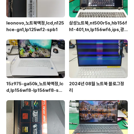
leonovo,노트북액정,lcd,n125
삼성노트북,nt500r5s,hb156f
hce-gn1,lp125wf2-spb1
h1-401,tn,lp156wf6,ips,광
시야각,업그레이드교체
15z975-ga50k,노트북액정,lc
2024년 08월 노트북 블로그정
d,lp156wf8-lp156wf8-spa
리
1