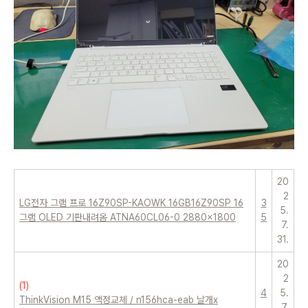
20
2
LG전자 그램 프로 16Z90SP-KAOWK 16GB16Z90SP 16
3
5.
그램 OLED 기판내려옴 ATNA60CL06-0 2880x1800
5
7.
31.
20
2
(
1
)
4
5.
ThinkVision M15 액정교체 / n156hca-eab 날개x
7.