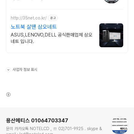
http://35net.co.kr/
광고
노트북 살땐 삼오네트
ASUS,LENOVO,DELL 공식판매업체 삼오
네트 입니다.
사업자 정보 표시
펼치기/접기
(새창열림)
로그 정보
용산메티스 01064703347
문의 카카오톡 NOTELCD , ☏ 02)701-9925 . skype &