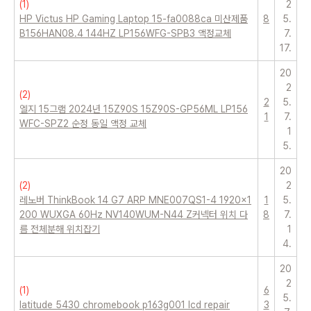
(
1
)
2
HP Victus HP Gaming Laptop 15-fa0088ca 미산제품
8
5.
B156HAN08.4 144HZ LP156WFG-SPB3 액정교체
7.
17.
20
2
(
2
)
2
5.
엘지 15그램 2024년 15Z90S 15Z90S-GP56ML LP156
1
7.
WFC-SPZ2 순정 동일 액정 교체
1
5.
20
(
2
)
2
레노버 ThinkBook 14 G7 ARP MNE007QS1-4 1920x1
1
5.
200 WUXGA 60Hz NV140WUM-N44 Z커넥터 위치 다
8
7.
름 전체분해 위치잡기
1
4.
20
2
(
1
)
6
5.
latitude 5430 chromebook p163g001 lcd repair
3