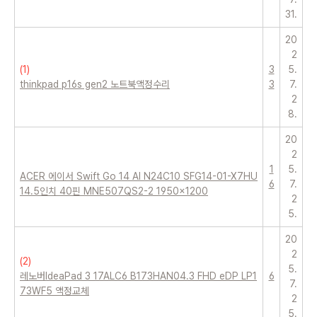
31.
20
2
(
1
)
3
5.
thinkpad p16s gen2 노트북액정수리
3
7.
2
8.
20
2
1
5.
ACER 에이서 Swift Go 14 AI N24C10 SFG14-01-X7HU
6
7.
14.5인치 40핀 MNE507QS2-2 1950x1200
2
5.
20
2
(
2
)
5.
레노버IdeaPad 3 17ALC6 B173HAN04.3 FHD eDP LP1
6
7.
73WF5 액정교체
2
5.