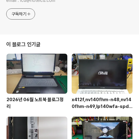
email : lcd@notelcd.com
구독하기
이 블로그 인기글
2026년 06월 노트북 블로그정
x412f,nv140fhm-n48,nv14
리
0fhm-n49,lp140wfa-spd1,
상판분리 후 작업이 용이합니다.