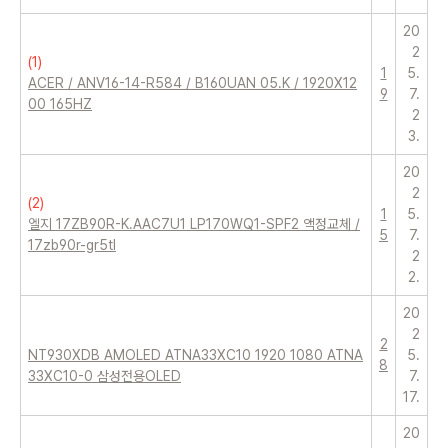
20
2
(
1
)
1
5.
ACER / ANV16-14-R584 / B160UAN 05.K / 1920X12
9
7.
00 165HZ
2
3.
20
2
(
2
)
1
5.
엘지 17ZB90R-K.AAC7U1 LP170WQ1-SPF2 액정교체 /
5
7.
17zb90r-gr5tl
2
2.
20
2
2
NT930XDB AMOLED ATNA33XC10 1920 1080 ATNA
5.
8
33XC10-0 삼성전용OLED
7.
17.
20