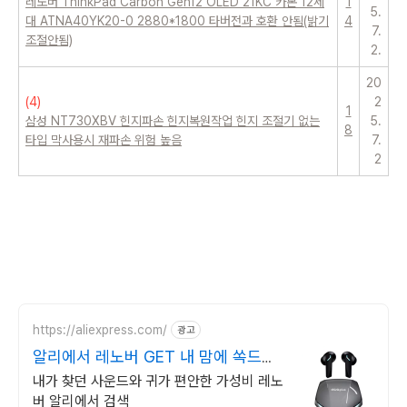
레노버 ThinkPad Carbon Gen12 OLED 21KC 카본 12세
1
5.
대 ATNA40YK20-0 2880*1800 타버전과 호환 안됨(밝기
4
7.
조절안됨)
2.
20
(
4
)
2
1
삼성 NT730XBV 힌지파손 힌지복원작업 힌지 조절기 없는
5.
8
타입 막사용시 재파손 위험 높음
7.
2
https://aliexpress.com/
광고
알리에서 레노버 GET 내 맘에 쏙드는
오늘의 특가
내가 찾던 사운드와 귀가 편안한 가성비 레노
버 알리에서 검색