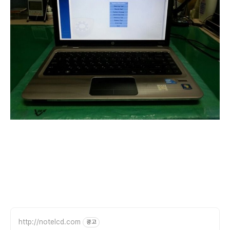
http://notelcd.com
광고