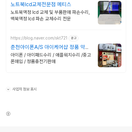
노트북lcd교체전문점 메티스
노트북액정 lcd 교체 및 부품판매 파손수리,
맥북액정 lcd 파손 교체수리 전문
https://blog.naver.com/skt721
광고
춘천아이폰A/S 아이케어샵 정품 악세
사리 판매
아이폰 / 아이패드수리 / 애플워치수리 /중고
폰매입 / 정품충전기판매
사업자 정보 표시
펼치기/접기
(새창열림)
로그 정보