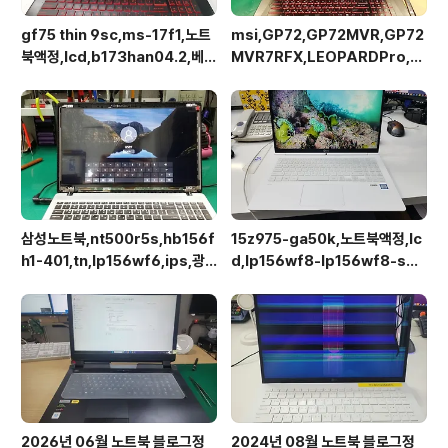
gf75 thin 9sc,ms-17f1,노트
msi,GP72,GP72MVR,GP72
북액정,lcd,b173han04.2,베젤
MVR7RFX,LEOPARDPro,N
리스,브라켓x,30pin
173HHE-G32,120Hz,40pin
eDP,액정교체
삼성노트북,nt500r5s,hb156f
15z975-ga50k,노트북액정,lc
h1-401,tn,lp156wf6,ips,광
d,lp156wf8-lp156wf8-spa
시야각,업그레이드교체
1
2026년 06월 노트북 블로그정
2024년 08월 노트북 블로그정