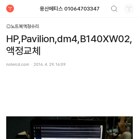
검색하기
용산메티스 01064703347
티스토리
◎노트북액정수리
HP,Pavilion,dm4,B140XW02,
액정교체
notelcd.com
2016. 4. 29. 16:09