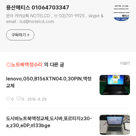
용산메티스 01064703347
문의 카카오톡 NOTELCD , ☏ 02)701-9925 . skype &
email : lcd@notelcd.com
구독하기
더보기
◎노트북액정수리
의 다른 글
lenovo,G50,B156XTN04.0,30PIN,액정
교체
글 내용
0
0
2016. 4. 29.
도시바노트북액정교체,도시바,포르티지z30-
a,z30,eDP,n133bge
글 내용