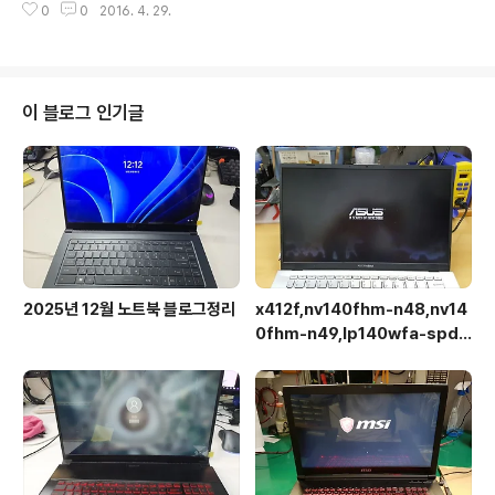
0
0
2016. 4. 29.
이 블로그 인기글
2025년 12월 노트북 블로그정리
x412f,nv140fhm-n48,nv14
0fhm-n49,lp140wfa-spd1,
상판분리 후 작업이 용이합니다.