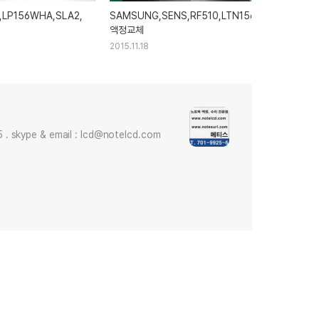
,LP156WHA,SLA2,
SAMSUNG,SENS,RF510,LTN156AT15,
액정교체
2015.11.18
skype & email : lcd@notelcd.com