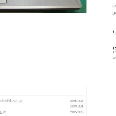
As
L
최
최
근
글
과
방
인
To
문
기
To
자
글
Ye
수
h2,노트북액정교체
2015.11.18
(0)
2015.11.18
체
2015.11.18
(0)