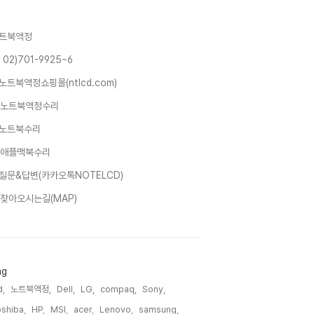
트북액정
 02)701-9925~6
노트북액정쇼핑몰(ntlcd.com)
노트북액정수리
노트북수리
애플맥북수리
질문&답변(카카오톡NOTELCD)
찾아오시는길(MAP)
ag
d,
노트북액정,
Dell,
LG,
compaq,
Sony,
shiba,
HP,
MSI,
acer,
Lenovo,
samsung,