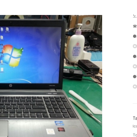
노
☎
●
◎
●
◎
●
◎
T
lc
To