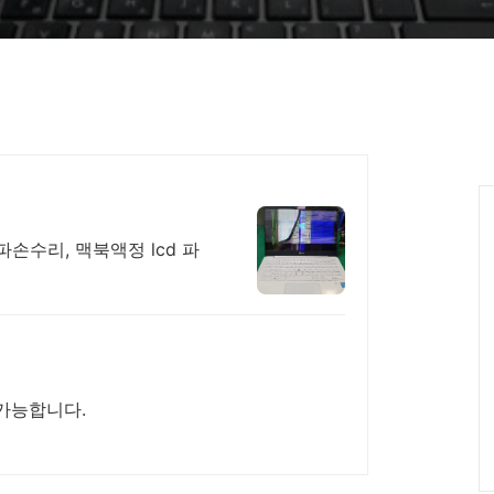
파손수리, 맥북액정 lcd 파
가능합니다.