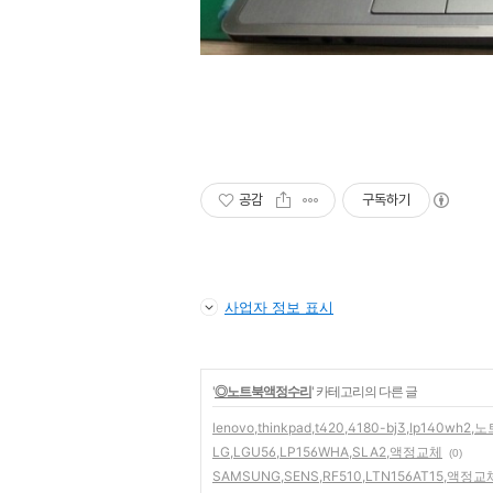
공감
구독하기
사업자 정보 표시
'
◎노트북액정수리
' 카테고리의 다른 글
lenovo,thinkpad,t420,4180-bj3,lp140w
LG,LGU56,LP156WHA,SLA2,액정교체
(0)
SAMSUNG,SENS,RF510,LTN156AT15,액정교