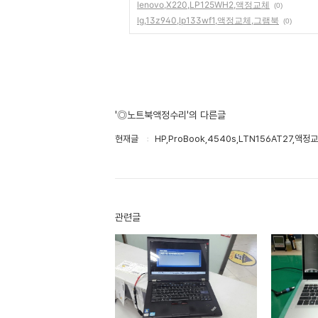
lenovo,X220,LP125WH2,액정교체
(0)
lg,13z940,lp133wf1,액정교체,그램북
(0)
'◎노트북액정수리'의 다른글
현재글
HP,ProBook,4540s,LTN156AT27,액정
관련글