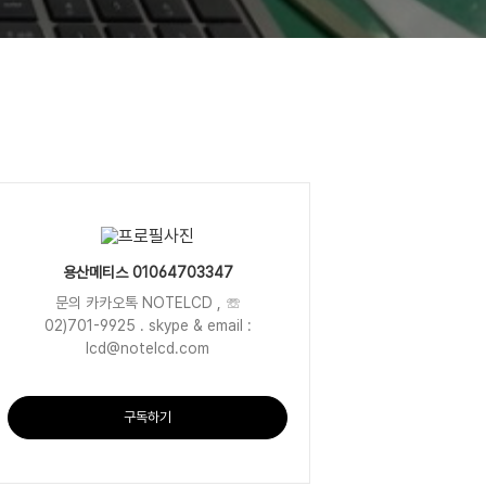
용산메티스 01064703347
문의 카카오톡 NOTELCD , ☏
02)701-9925 . skype & email :
lcd@notelcd.com
구독하기