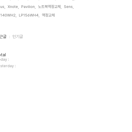
us,
Xnote,
Pavilion,
노트북액정교체,
Sens,
P140WH2,
LP156WH4,
액정교체,
근글
인기글
tal
day :
sterday :