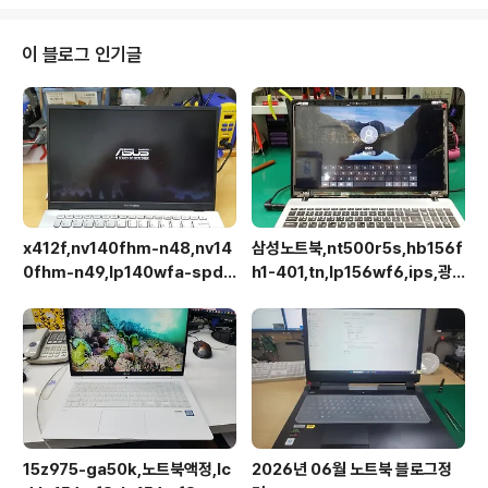
이 블로그 인기글
x412f,nv140fhm-n48,nv14
삼성노트북,nt500r5s,hb156f
0fhm-n49,lp140wfa-spd1,
h1-401,tn,lp156wf6,ips,광
상판분리 후 작업이 용이합니다.
시야각,업그레이드교체
15z975-ga50k,노트북액정,lc
2026년 06월 노트북 블로그정