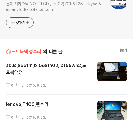
문의 카카오톡 NOTELCD , ☏ 02)701-9925 . skype &
email : lcd@notelcd.com
구독하기
더보기
◎노트북액정수리
의 다른 글
asus,x551m,b156xtn02,lp156wh2,노
트북액정
글 내용
0
0
2015. 9. 23.
lenovo,T400,팬수리
글 내용
0
0
2015. 9. 23.