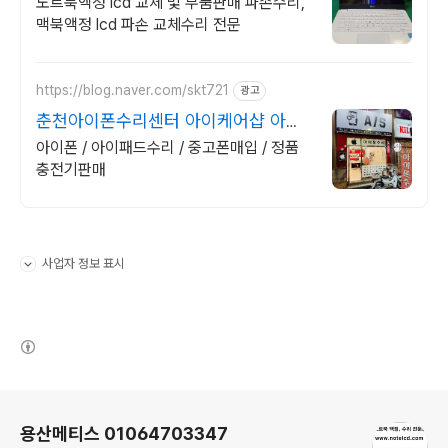
노트북액정 lcd 교체 및 부품판매 파손수리,
맥북액정 lcd 파손 교체수리 전문
https://blog.naver.com/skt721
광고
춘천아이폰수리센터 아이케어샵 아이
패드,애플워치 수리센터
아이폰 / 아이패드수리 / 중고폰매입 / 정품
충전기판매
사업자 정보 표시
펼치기/접기
(새창열림)
로그 정보
용산메티스 01064703347