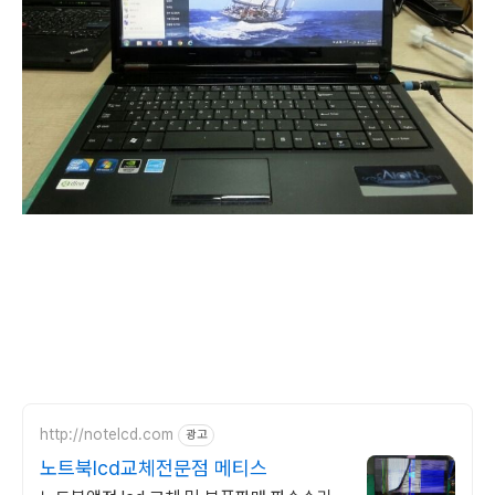
http://notelcd.com
광고
노트북lcd교체전문점 메티스