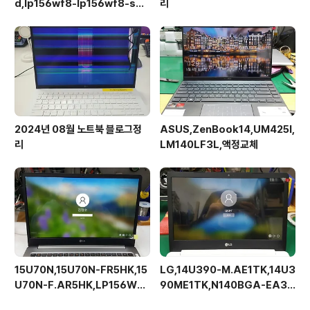
d,lp156wf8-lp156wf8-spa
리
1
2024년 08월 노트북 블로그정
ASUS,ZenBook14,UM425I,
리
LM140LF3L,액정교체
15U70N,15U70N-FR5HK,15
LG,14U390-M.AE1TK,14U3
U70N-F.AR5HK,LP156WF
90ME1TK,N140BGA-EA3,
C-SPG1,베젤리스,브라켓없음
Rev.C1,해상도업그레이드가능,