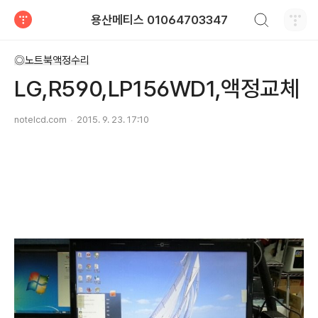
검색하기
용산메티스 01064703347
티스토리
◎노트북액정수리
LG,R590,LP156WD1,액정교체
notelcd.com
2015. 9. 23. 17:10