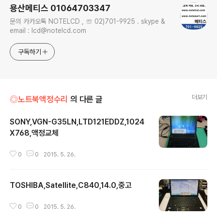
용산메티스 01064703347
문의 카카오톡 NOTELCD , ☏ 02)701-9925 . skype &
email : lcd@notelcd.com
구독하기
더보기
◎노트북액정수리
의 다른 글
SONY,VGN-G35LN,LTD121EDDZ,1024
X768,액정교체
글 내용
0
0
2015. 5. 26.
TOSHIBA,Satellite,C840,14.0,중고
글 내용
0
0
2015. 5. 26.