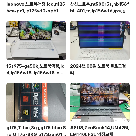
leonovo,노트북액정,lcd,n125
삼성노트북,nt500r5s,hb156f
hce-gn1,lp125wf2-spb1
h1-401,tn,lp156wf6,ips,광
시야각,업그레이드교체
15z975-ga50k,노트북액정,lc
2024년 08월 노트북 블로그정
d,lp156wf8-lp156wf8-spa
리
1
gt75,Titan,8rg,gt75 titan 8
ASUS,ZenBook14,UM425I,
rg,GT75-8RG,b173zan01.1,
LM140LF3L,액정교체