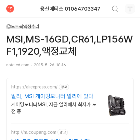
검색하기
용산메티스 01064703347
티스토리
◎노트북액정수리
MSI,MS-16GD,CR61,LP156W
F1,1920,액정교체
notelcd.com
2015. 5. 26. 18:16
https://aliexpress.com/
광고
알리, MSI 게이밍모니터 알리에 있다
게이밍모니터MSI, 지금 알리에서 최저가 도
전 중
http://m.coupang.com
광고