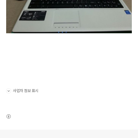
사업자 정보 표시
펼치기/접기
(새창열림)
로그 정보