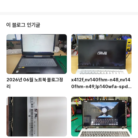
이 블로그 인기글
2026년 06월 노트북 블로그정
x412f,nv140fhm-n48,nv14
리
0fhm-n49,lp140wfa-spd1,
상판분리 후 작업이 용이합니다.