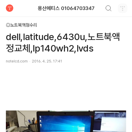
검색하기
용산메티스 01064703347
티스토리
◎노트북액정수리
dell,latitude,6430u,노트북액
정교체,lp140wh2,lvds
notelcd.com
2016. 4. 25. 17:41