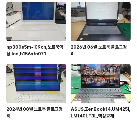
np300e5m-l09cn,노트북액
2026년 06월 노트북 블로그정
정,lcd,b156xtn07.1
리
2024년 08월 노트북 블로그정
ASUS,ZenBook14,UM425I,
리
LM140LF3L,액정교체