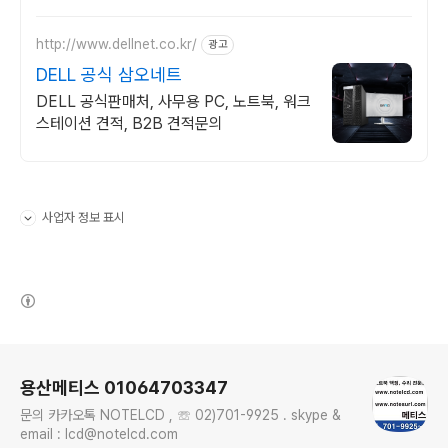
러닝 전문 워크스테이션
http://www.dellnet.co.kr/
광고
DELL 공식 삼오네트
DELL 공식판매처, 사무용 PC, 노트북, 워크
스테이션 견적, B2B 견적문의
사업자 정보 표시
펼치기/접기
(새창열림)
로그 정보
용산메티스 01064703347
문의 카카오톡 NOTELCD , ☏ 02)701-9925 . skype &
email : lcd@notelcd.com