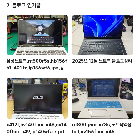
이 블로그 인기글
삼성노트북,nt500r5s,hb156f
2025년 12월 노트북 블로그정리
h1-401,tn,lp156wf6,ips,광
시야각,업그레이드교체
x412f,nv140fhm-n48,nv14
nt800g5m-x78s,노트북액정,
0fhm-n49,lp140wfa-spd1,
lcd,nv156fhm-n46
상판분리 후 작업이 용이합니다.