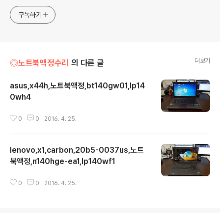
구독하기
더보기
◎노트북액정수리
의 다른 글
asus,x44h,노트북액정,bt140gw01,lp14
0wh4
글 내용
0
0
2016. 4. 25.
lenovo,x1,carbon,20b5-0037us,노트
북액정,n140hge-ea1,lp140wf1
글 내용
0
0
2016. 4. 25.