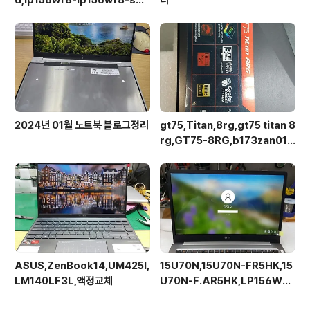
1
2024년 01월 노트북 블로그정리
gt75,Titan,8rg,gt75 titan 8
rg,GT75-8RG,b173zan01.1,
4k,b173hhe-g32,120Hz로만
다운가능,lp173wfg는 사용불가
ASUS,ZenBook14,UM425I,
15U70N,15U70N-FR5HK,15
LM140LF3L,액정교체
U70N-F.AR5HK,LP156WF
C-SPG1,베젤리스,브라켓없음