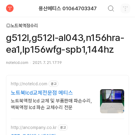
검색하기
용산메티스 01064703347
티스토리
◎노트북액정수리
g512l,g512l-al043,n156hra-
ea1,lp156wfg-spb1,144hz
notelcd.com
2021. 7. 21. 17:19
http://notelcd.com
광고
노트북lcd교체전문점 메티스
노트북액정 lcd 교체 및 부품판매 파손수리,
맥북액정 lcd 파손 교체수리 전문
http://ancompany.co.kr
광고