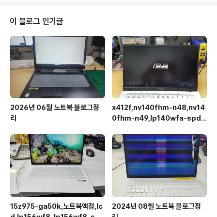
이 블로그 인기글
2026년 06월 노트북 블로그정
x412f,nv140fhm-n48,nv14
리
0fhm-n49,lp140wfa-spd1,
상판분리 후 작업이 용이합니다.
15z975-ga50k,노트북액정,lc
2024년 08월 노트북 블로그정
d,lp156wf8-lp156wf8-spa
리