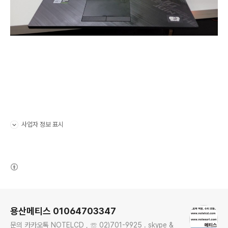
사업자 정보 표시
펼치기/접기
(새창열림)
로그 정보
용산메티스 01064703347
문의 카카오톡 NOTELCD , ☏ 02)701-9925 . skype &