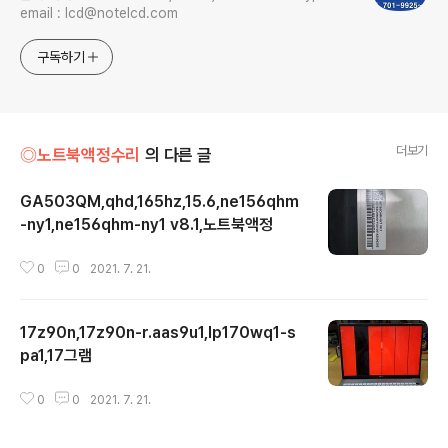
email : lcd@notelcd.com
구독하기
더보기
◎노트북액정수리
의 다른 글
GA503QM,qhd,165hz,15.6,ne156qhm
-ny1,ne156qhm-ny1 v8.1,노트북액정
글 내용
0
0
2021. 7. 21.
17z90n,17z90n-r.aas9u1,lp170wq1-s
pa1,17그램
글 내용
0
0
2021. 7. 21.