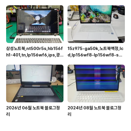
리스,브라켓x,30pin
173HHE-G32,120Hz,40pin
eDP,액정교체
삼성노트북,nt500r5s,hb156f
15z975-ga50k,노트북액정,lc
h1-401,tn,lp156wf6,ips,광
d,lp156wf8-lp156wf8-spa
시야각,업그레이드교체
1
2026년 06월 노트북 블로그정
2024년 08월 노트북 블로그정
리
리