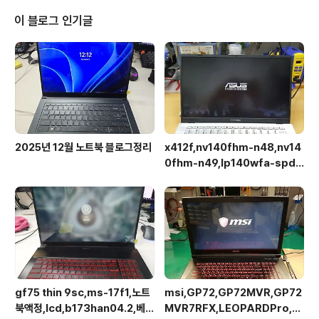
이 블로그 인기글
2025년 12월 노트북 블로그정리
x412f,nv140fhm-n48,nv14
0fhm-n49,lp140wfa-spd1,
상판분리 후 작업이 용이합니다.
gf75 thin 9sc,ms-17f1,노트
msi,GP72,GP72MVR,GP72
북액정,lcd,b173han04.2,베젤
MVR7RFX,LEOPARDPro,N