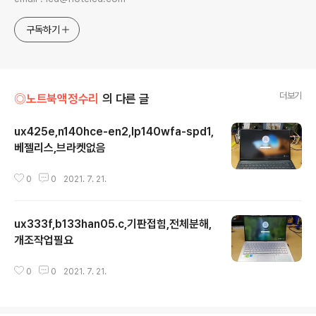
구독하기
더보기
◎노트북액정수리
의 다른 글
ux425e,n140hce-en2,lp140wfa-spd1,
베젤리스,브라켓없음
글 내용
0
0
2021. 7. 21.
ux333f,b133han05.c,기판접힘,전체분해,
개조작업필요
글 내용
0
0
2021. 7. 21.