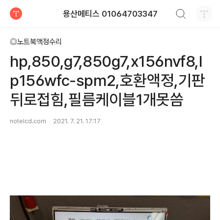
검색하기
용산메티스 01064703347
티스토리
◎노트북액정수리
hp,850,g7,850g7,x156nvf8,l
p156wfc-spm2,호환액정,기판
뒤로접힘,필름케이블1개못씀
notelcd.com
2021. 7. 21. 17:17