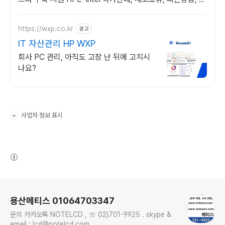
술지원
https://wxp.co.kr
광고
IT 자산관리 HP WXP
회사 PC 관리, 아직도 고장 난 뒤에 고치시
나요?
사업자 정보 표시
펼치기/접기
(새창열림)
로그 정보
용산메티스 01064703347
문의 카카오톡 NOTELCD , ☏ 02)701-9925 . skype &
email : lcd@notelcd.com