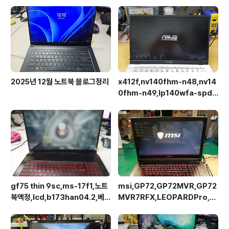
2025년 12월 노트북 블로그정리
x412f,nv140fhm-n48,nv14
0fhm-n49,lp140wfa-spd1,
상판분리 후 작업이 용이합니다.
gf75 thin 9sc,ms-17f1,노트
msi,GP72,GP72MVR,GP72
북액정,lcd,b173han04.2,베젤
MVR7RFX,LEOPARDPro,N
리스,브라켓x,30pin
173HHE-G32,120Hz,40pin
eDP,액정교체