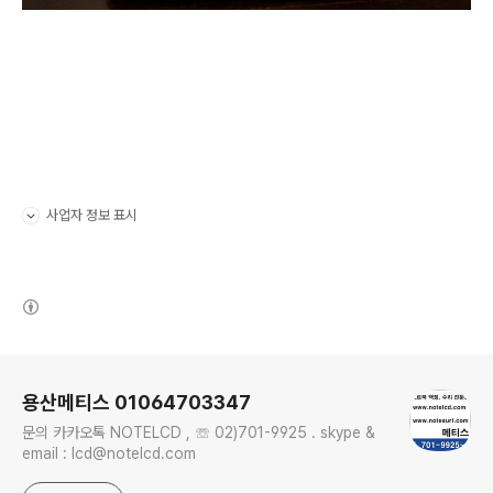
사업자 정보 표시
펼치기/접기
(새창열림)
로그 정보
용산메티스 01064703347
문의 카카오톡 NOTELCD , ☏ 02)701-9925 . skype &
email : lcd@notelcd.com