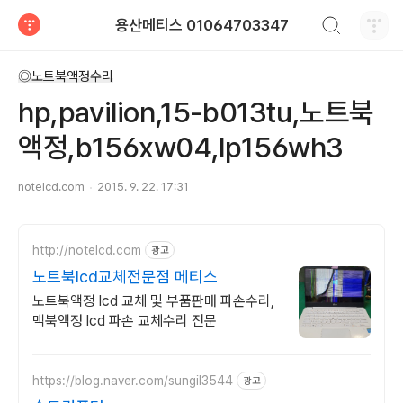
검색하기
용산메티스 01064703347
티스토리
◎노트북액정수리
hp,pavilion,15-b013tu,노트북
액정,b156xw04,lp156wh3
notelcd.com
2015. 9. 22. 17:31
http://notelcd.com
광고
노트북lcd교체전문점 메티스
노트북액정 lcd 교체 및 부품판매 파손수리,
맥북액정 lcd 파손 교체수리 전문
https://blog.naver.com/sungil3544
광고