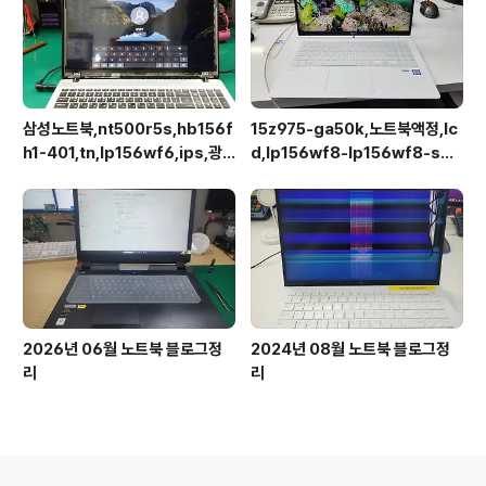
삼성노트북,nt500r5s,hb156f
15z975-ga50k,노트북액정,lc
h1-401,tn,lp156wf6,ips,광
d,lp156wf8-lp156wf8-spa
시야각,업그레이드교체
1
2026년 06월 노트북 블로그정
2024년 08월 노트북 블로그정
리
리