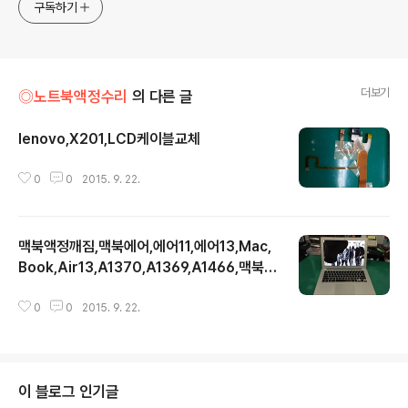
구독하기
더보기
◎노트북액정수리
의 다른 글
lenovo,X201,LCD케이블교체
글 내용
0
0
2015. 9. 22.
맥북액정깨짐,맥북에어,에어11,에어13,Mac,
Book,Air13,A1370,A1369,A1466,맥북액
글 내용
정
0
0
2015. 9. 22.
이 블로그 인기글