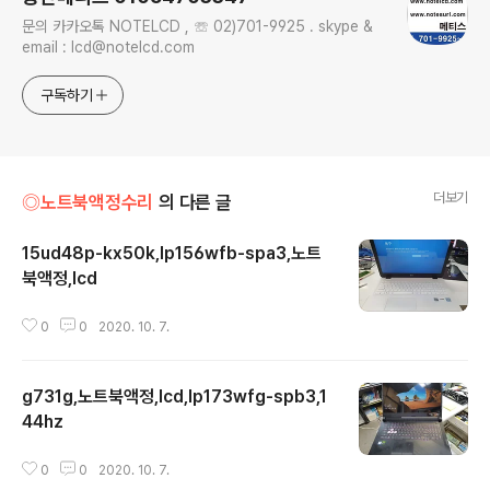
문의 카카오톡 NOTELCD , ☏ 02)701-9925 . skype &
email : lcd@notelcd.com
구독하기
더보기
◎노트북액정수리
의 다른 글
15ud48p-kx50k,lp156wfb-spa3,노트
북액정,lcd
글 내용
0
0
2020. 10. 7.
g731g,노트북액정,lcd,lp173wfg-spb3,1
44hz
글 내용
0
0
2020. 10. 7.