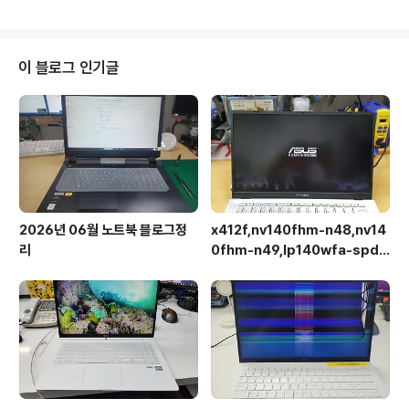
이 블로그 인기글
2026년 06월 노트북 블로그정
x412f,nv140fhm-n48,nv14
리
0fhm-n49,lp140wfa-spd1,
상판분리 후 작업이 용이합니다.