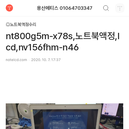
검색하기
용산메티스 01064703347
티스토리
◎노트북액정수리
nt800g5m-x78s,노트북액정,l
cd,nv156fhm-n46
notelcd.com
2020. 10. 7. 17:37