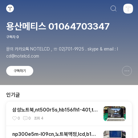
검색하기
티스토리
용산메티스 01064703347
구독자
0
문의 카카오톡 NOTELCD , ☏ 02)701-9925 . skype & email : l
cd@notelcd.com
구독하기
신고하기 레이어
열기
인기글
삼성노트북,nt500r5s,hb156fh1-401,tn,l
p156wf6,ips,광시야각,업그레이드교체
0
0
조회
4
np300e5m-l09cn,노트북액정,lcd,b156