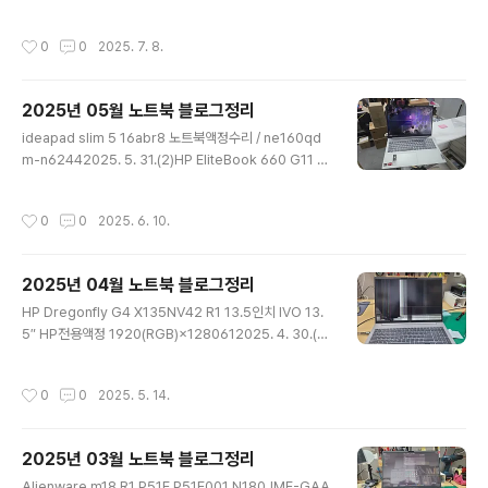
300HZ LP173WFG-SPT2 165HZ 호환가능 액정교
체282025. 6. 26.(2)한성컴퓨터 GTS73 NE173QU
작성시간
0
0
2025. 7. 8.
M-NY1 3840x2160 144HZ LP173WFG-SPB1호환
가능함62025. 6. 26.(2)LG 16그램 프로 OLED 16Z9
0SP-KA0WK ATNA60CL06-0 기판내려옴172025.
2025년 05월 노트북 블로그정리
6. 25.(3)NT550XED-KG02G 삼성노트북액정수리건
글 내용
입니다 / NT551XDA-K3R/C / nt550xda-kc35w12
ideapad slim 5 16abr8 노트북액정수리 / ne160qd
2025. 6. 25.(4)asus노트북액정교체수리 m1502ia-b
m-n62442025. 5. 31.(2)HP EliteBook 660 G11 B
q038 asus m1502i362025. 6. 2..
160UAN04.4 LP160WU1-SPB1 기판 뒤로접힘 1920
x1200 30핀 eDP132025. 5. 30.(2)ASUS G834JY
작성시간
0
0
2025. 6. 10.
R G834JYR-R6030W NE180QDM-NM1 V8.1 256
0x1600 240HZ BOE 전용액정 기판 뒤로접힘 일반40
핀 엘지호환없음192025. 5. 28.(3)14ZD90S-GX56K
2025년 04월 노트북 블로그정리
14인치엘지그램액정수리212025. 5. 28.(3)강화유리 터
글 내용
치스크린 글라스 제거 일반 베젤 작업172025. 5. 27.(4)
HP Dregonfly G4 X135NV42 R1 13.5인치 IVO 13.
삼성 NT730XBE 13.3인치 액정 강회유리에서 베절커버
5″ HP전용액정 1920(RGB)×1280612025. 4. 30.(1)
방식으로 액정교체432025. 5. ..
HP ZBook Firefly 16 inch G10 N160JCA-EEK LP1
60WU1-SPB1 1920×1200 기판 뒤로접힘 30핀 액정
작성시간
0
0
2025. 5. 14.
교체82025. 4. 30.(1)ASUS UX535L 터치스크린102
025. 4. 29.(1)터치노트북 넌터치로 개조 (hp envy x36
0)102025. 4. 29.(3)ASUS FA507U FA507UV-HQ
2025년 03월 노트북 블로그정리
095 QHD 165hz LQ156T1JW05 LP156WFG-SP
글 내용
B3 FHD 144hz 교체 광센서있음 하판케이스 오픈하면
Alienware m18 R1 P51E P51E001 N180JME-GAA