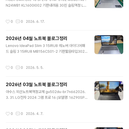
17) LP170WQ1-SPF2 터치스크린 터치 논터치 모두 교
N24WB1 KL1600I002 기판내려옴 30핀 슬림액정 LP1
체 가능함202026. ..
60WU4-SPD1기판접힘 개조작업712026. 5. 27.(1)D
ELL Latitude 7420 액정교체수리102026. 5. 27.(1)[L
작성시간
0
0
2026. 6. 17.
CD버젼]ASUS Vivobook 16X K3605V NE160QD
M-NX1 2560x1600 400nit 144HZ 기판 내려옴 NE1
60QDM-NY1 350nit 120HZ192026. 5. 27. Think
2026년 04월 노트북 블로그정리
Book Plus G3 IAP - Type 21EL Lenovo, 17.3", 3K,
글 내용
터치, 안티글레어, IPS, 400nit, 100%DCI-P 3072x14
Lenovo IdeaPad Slim 3 15IRU8 레노버 아이디어패
40 못구함202026. 5. 26. ASUS FA80..
드 슬림 3 15IRU8 MB156CS01-2 기판짧음타입3020
26. 4. 30.(1)LG 그램 15Z90RT (OLED) 15Z90RT-
GA5HK ATNA56YX08-0 ATNA56YX02-0 기판컷
작성시간
0
0
2026. 5. 5.
팅필요242026. 4. 28. 용산 HP 노트북 액정 수리: 빅터
스 16-d1142tx 16.1인치 144Hz 게이밍 모니터 당일 교
체 후기 / 16-r1711tx92026. 4. 28. ASUS ROG 제피
2026년 03월 노트북 블로그정리
러스 M16 GU603ZW GU603ZW-M16.I93070T B1
글 내용
60QAN02.Q LP160WQ2-SPH1 액정교체92026. 4.
아수스 외산노트북액정교체 gu502du-br7n662026.
28.(1)asus 노트북 p1411cea-eb705 액정수리6202
3. 31. LG전자 2024 그램 프로 16 (모델명: 16Z90SP-
6. 4. 28.(4)Dell ..
GA7CK) WQXGA (2560 x 1600) 144Hz LP160W
Q2-SPF1 기판내려옴52026. 3. 31.(1)LG전자 2024
작성시간
0
0
2026. 4. 7.
그램 프로 17 (모델명: 17ZD90SP-GX59K) LP170W
Q2-SPD1 기판내려옴 144HZ262026. 3. 27.(1)레이
저 블레이드 14 (Razer Blade 14) 2022년형 RZ09-0