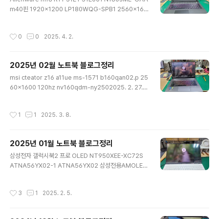
전원 차단 됨112025. 4. 29.(1)레노버 ThinkPad T14s
m40핀 1920×1200 LP180WQG-SPB1 2560×160
Gen5 ..
0 액정교체212025. 3. 31.(2)베이직스 베이직북 14 3세
대 BB1422SS XCX-NV140FHM-N48 베젤리스 방식
작성시간
0
0
2025. 4. 2.
만 장착 가능함 LP140WFA-SPD792025. 3. 31.(1)A
SUS UM3504D OLED 2.8K 2880×1620 ATNA56
AC02-1 기판뒤로접힘 비용비쌈62025. 3. 31.(6)Gem
2025년 02월 노트북 블로그정리
iBook Plus CWI620 액정교체수리682025. 3. 21.(7)
글 내용
레노버 IdeaPad Slim 514IRL8 ATNA40CT01 FHD
msi cteator z16 a11ue ms-1571 b160qan02.p 25
+ 1920×1200 60Hz 30 Pin 14″ OLED Display Re
60x1600 120hz nv160qdm-ny2502025. 2. 27.
placement..
(2)16인치 액정교체후 화면끊김이슈 해결방법162025.
2. 26.(2)asus ux3402z atna40yk04 atna40yk07
작성시간
1
1
2025. 3. 8.
2880x1800 OLED 삼성222025. 2. 24.(3)asus viv
obook15 s513e n156hca-ea3 lp156wfc-spd3 일
반30핀 eDP262025. 2. 20.(2)16Z90S-GP7NL 엘
2025년 01월 노트북 블로그정리
지16그램액정수리 / LP160WQ1-SPB2222025. 2. 1
글 내용
9.(2)델노트북 P130G003 액정파손수리 / N140HCA-
삼성전자 갤럭시북2 프로 OLED NT950XEE-XC72S
EAC242025. 2. 19.(1)DELL Inspiron 15 3535 ..
ATNA56YX02-1 ATNA56YX02 삼성전용AMOLED
302025. 1. 31.(3)레노버 P72 4K B173ZAN01.0 브라
켓타입 커넥터 반대방향 연장케이블 사용 내부프레임 작업
작성시간
3
1
2025. 2. 5.
2K 144hz LP173WFG-SPB36652025. 1. 24.(6)삼
성노트북 NT345XPA-KK14S NV140FHM-N4K LP1
40WFA-SPD7 베젤뜯기 까다로움7082025. 1. 23.(4)