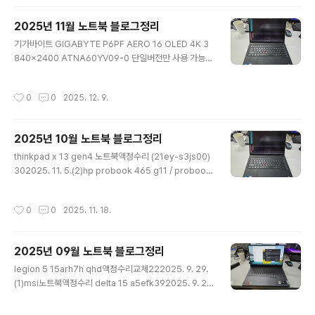
025. 12. 17.(1)[부품가 비쌈 400불 이상]acer PREDA
TOR PH16S-71-97L7 16 OLED 2560 1600 400ni
2025년 11월 노트북 블로그정리
t 240hz 호환 액정 없음, 공식서비스센터에서만 가능152
글 내용
025. 12. 17.(1)ASUS GU502LV-AZ126 LQ156M1J
기가바이트 GIGABYTE P6PF AERO 16 OLED 4K 3
W09 240Hz LP156WFG-SPT1 165HZ 액정교체15
840x2400 ATNA60YV09-0 단일버전만 사용 가능3
2025. 12. 17..
12025. 11. 27.(1)레노버 IdeaPad Slim 5 14AKP10
OLED 1920 1200 30PIN ATNA40CT03-0 단일액
작성시간
0
0
2025. 12. 9.
정 호환 없음 해외수입 단가 비쌈 공식센터 추천 388,300
원62025. 11. 27.(2)아이뮤즈노트북액정수리 15al55u-
0805102025. 11. 26.(1)델노트북 XPS 13 9310 P11
2025년 10월 노트북 블로그정리
7G002 SHARP LCD LQ134N1JW45 전용액정 호환
글 내용
액정 없음122025. 11. 25.(1)레노버 씽크패드 E16 젠2
thinkpad x 13 gen4 노트북액정수리 (21ey-s3js00)
ThinkPad E16 Gen2 N160JCA-EEL 기판접힘 30핀
302025. 11. 5.(2)hp probook 465 g11 / probook
LP160WU1-SPB1 D1 엘지..
460 g11 16인치hp노트북액정수리142025. 10. 31.(1)
17그램프로액정수리 17z90s-ga5bk22025. 10. 31.
작성시간
0
0
2025. 11. 18.
(4)ASUS AORUS 5 NA LP156WFG-SPB3 144HZ
552025. 10. 23.(2)thinkbook 16 g7 arp 노트북액
정수리232025. 10. 20.(1)Machenike Light 16 Pro
2025년 09월 노트북 블로그정리
2023 L16P-R77735H468Q165HG160 노트북액정
글 내용
수리22025. 10. 20.(1)기가바이트 16OLED62025. 1
legion 5 15arh7h qhd액정수리교체222025. 9. 29.
0. 20. 에이서 스위프트 Go 14 SF14-73-52V6 B14..
(1)msi노트북액정수리 delta 15 a5efk392025. 9. 2
3. 레노버 IdeaPad Slim 3 14iah8 MNE001BS1-1 LP
140WF9-SPR1 LP140WFA-SPD1 1920x1080 30