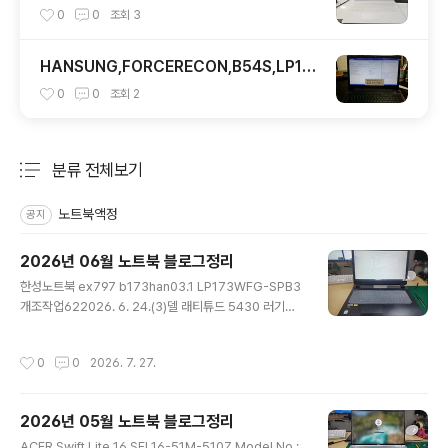
xtn07.1
0
0
조회
3
HANSUNG,FORCERECON,B54S,LP15
6WH3,30PIN
0
0
조회
2
분류 전체보기
주요 글 목록
노트북액정
공지
2026년 06월 노트북 블로그정리
글 내용
한성노트북 ex797 b173han03.1 LP173WFG-SPB3
개조작업622026. 6. 24.(3)델 래티튜드 5430 러기드
(Dell Latitude 5430 Rugged) 노트북 액정 수리 교체
442026. 6. 23.(1)lenovo ThinkPad X1 Extreme G
작성시간
0
0
2026. 7. 27.
en4 16인치 B160QAN02.W LP160WQ2-SPH1 기
판접힘 40핀442026. 6. 22.(1)HP 16-AP0117AX N1
60GME-GQ3 2560x1600 500NIT 240HZ NE160
2026년 05월 노트북 블로그정리
QDM-NZ2 액정교체102026. 6. 22.(3)터치/미산 17Z
글 내용
90S-H.ADB9U1은 2024년형 LG 그램 17(LG gram
ACER Swift Lite 16 SFL16-51M-510Z Model No :