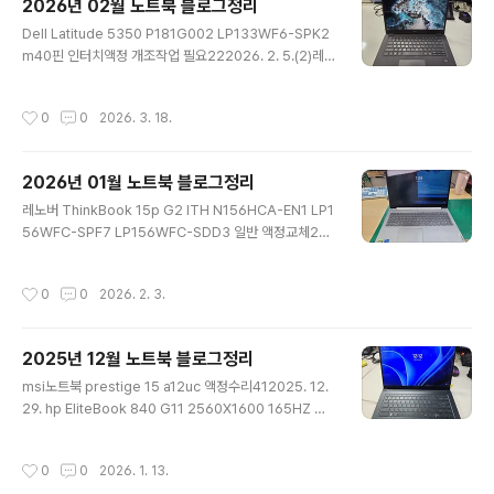
2026년 02월 노트북 블로그정리
427PKA3 TL140BDXP02-00 2560 x 1440 LM14
글 내용
0LF1F01 1080P로 교체82026. 3. 27.(2)델 Inspiron
Dell Latitude 5350 P181G002 LP133WF6-SPK2
14 54252 P157G P157G004 NV140WUM-N42 L
m40핀 인터치액정 개조작업 필요222026. 2. 5.(2)레
P140WU1-SP..
노버 21EY ThinkPad X13 GEN4 B133UAN01.2 LP1
33WU1-SPB1기판접힘 30핀212026. 2. 4.(2)17Z90
작성시간
0
0
2026. 3. 18.
SP-GA5HK LP170WQ2-SPD1 기판내려옴 WQXGA
(2560 x 1600) 주사율 144Hz 밝기 400 nits18202
6. 2. 3델노트북 Inspiron 16 5630 p125f00125202
2026년 01월 노트북 블로그정리
6. 2. 27. 델노트북액정 P130G003 dell latitude 341
글 내용
0 p129g001 / lm140lf2l 노트북액정172026. 2. 27.
레노버 ThinkBook 15p G2 ITH N156HCA-EN1 LP1
(1)vertor gp66 12ugs 노트북액정파손82026. 2. 2..
56WFC-SPF7 LP156WFC-SDD3 일반 액정교체20
2026. 1. 30.(3)TECLAST KOREA NEOBOOK R-C
-T0C-N14GO XU103397-24001 LCM140PD004
작성시간
0
0
2026. 2. 3.
0D FHD LP140WFA-SPD7122026. 1. 29.(1)t16 ge
n342026. 1. 29. IdeaPad 5 Pro 14ACN6 NV140D
RM-N61 V8.0 2240X1400 300nit 60hz 기판내려옴
2025년 12월 노트북 블로그정리
0.4피치 40핀 케이블타입102026. 1. 28. [OLED 액정
글 내용
교체 중단] asus x1503z OLED 액정은 부품가 비싸서
msi노트북 prestige 15 a12uc 액정수리412025. 12.
수입 중단입니다. 부품 수입가 250불 전후 합니다5202
29. hp EliteBook 840 G11 2560X1600 165HZ 기
6. 1. 28. 델 Del..
판접힘 40핀82025. 12. 29.(2)[2025 마이 블로그 리
포트] 데이터로 채워보는 내 블로그 취향 리포트242025.
작성시간
0
0
2026. 1. 13.
12. 25.(1)16그램노트북액정수리 16z90q-gafwk422