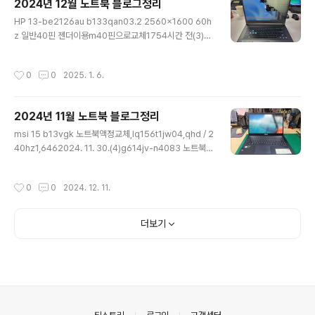
2024년 12월 노트북 블로그정리
ASUS S513E OLED ATNA56YX03-02,0302025.
글 내용
1. 20.(2)17-W210TX / hp 17인치노트북 액정수리 / L
HP 13-be2126au b133qan03.2 2560×1600 60h
P173WF4-SPF2 30PIN5672025. 1. 19.(3)한성게이
z 일반40핀 젠더이용m40핀으로교체1754시간 전(3)A
밍노트북액정교체 tfg5176xg62620..
LIENWARE 17 P45E002 / B173HAN05.43,54320
24. 12. 31.(1)GA402RJ-L8126 / 액정교체 / NE140
작성시간
0
0
2025. 1. 6.
QDM-NX1 V18.01,2222024. 12. 29.(1)15ud40r-g
x56k lp156wfc(sp)(d9) 노트북액정수리 / 15ud40r-
gx36k1,7712024. 12. 26.(1)fx553vd-fy337t 아수
2024년 11월 노트북 블로그정리
스노트북액정수리1,2962024. 12. 24.(2)g501vw-fi0
글 내용
23t lp156ud1(sp)(b1) 노트북액정수리6692024. 12.
msi 15 b13vgk 노트북액정교체,lq156t1jw04,qhd / 2
23.(4)한성컴퓨터 X78K 120hz N173HHE-G32 브라
40hz1,6462024. 11. 30.(4)g614jv-n4083 노트북액
켓..
정파소노 tl160admp036302024. 11. 29.(3)ideapa
d slim 5 light 14abr8 노트북액정수리162024. 11. 2
작성시간
0
0
2024. 12. 11.
9.(2)15z990-ha50k 15그램액정넌터치 개조건1,1882
024. 11. 27.(1)레노보노트북액정교체 thinkpad l14 ge
n4122024. 11. 27.(2)ASUS G814J G814GI-N603
더보기
0 NE180QDM-NZ2 기판뒤로접힘 일반40핀 2560×1
600 240HZ 단일전용액정 엘지 호환 없음1,3792024.
11. 25.(1)ASUS GU603 GU603VV-N4086W TL16
0A..
의안내