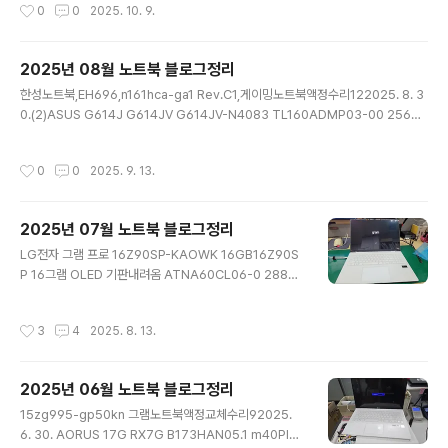
작성시간
0
0
2025. 10. 9.
PIN eDP 액정교체132025. 9. 22.(2)MSI MS-17T2
Crosshair 17 HX D14VGKG B17PQAN01.2 m40pi
n 2560x1600 240hz 17그램 프로 144hz 개조작업
2025년 08월 노트북 블로그정리
본체케이블당김62025. 9. 22.(2)g513qm5900 ASU
글 내용
SROGSTRIX액정수리112025. 9. 20. 레노버 IdeiPad
한성노트북,EH696,n161hca-ga1 Rev.C1,게이밍노트북액정수리122025. 8. 3
Pro 5 14AHP9 OLED ATNA40YK20 ATNA40YK1
0.(2)ASUS G614J G614JV G614JV-N4083 TL160ADMP03-00 2560x
5 2..
1600 240Hz 기판접힘 일반40핀122025. 8. 29.(3)MSI GS65 힌지복원 [힌지
강도 조절 없음/너트 노출]112025. 8. 28.(3)asus노트북16인치액정수리 k360
작성시간
0
0
2025. 9. 13.
4v542025. 8. 22.(2)[14그램 / FHD] 엘지 호환제품으로 액정교체 하기32202
5. 8. 21. HP 15-en0038AX LP156WFG-SPF6 144HZ LP156WFG-SPB3
액정교체172025. 8. 20.(2)Lenovo LOQ 16IRH8 NE160WUM-NX3 기판접
2025년 07월 노트북 블로그정리
힘NE160QDM-NY1..
글 내용
LG전자 그램 프로 16Z90SP-KAOWK 16GB16Z90S
P 16그램 OLED 기판내려옴 ATNA60CL06-0 2880x
1800352025. 7. 31.(1)ThinkVision M15 액정교체 /
n156hca-eab 날개x42025. 7. 31.(1)thinkpad p16s
작성시간
3
4
2025. 8. 13.
gen2 노트북액정수리332025. 7. 28. ACER 에이서 S
wift Go 14 AI N24C10 SFG14-01-X7HU 14.5인치
40핀 MNE507QS2-2 1950x1200162025. 7. 25.
2025년 06월 노트북 블로그정리
(2)레노버IdeaPad 3 17ALC6 B173HAN04.3 FHD e
글 내용
DP LP173WF5 액정교체62025. 7. 25.(1)ACER / AN
15zg995-gp50kn 그램노트북액정교체수리92025.
V16-14-R584 / B160UAN 05.K / 1920X1200 ..
6. 30. AORUS 17G RX7G B173HAN05.1 m40PIN