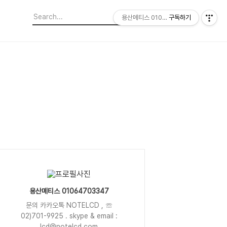
용산메티스 01064703347
구독하기
용산메티스 01064703347
문의 카카오톡 NOTELCD , ☏
02)701-9925 . skype & email :
lcd@notelcd.com