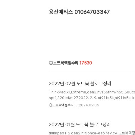
용산메티스 01064703347
◎노트북액정수리
17530
2022년 02월 노트북 블로그정리
ThinkPad,x1,Extreme,gen3,nv156fhm-n65,500c
spr1,320cd/m272022. 2. 9. nt911s5k,nt911s5k-
401,lp156wf6,액정교체32022. 2. 9. asus,x513e,x
◎노트북액정수리
2024.09.05
bq481,b156han02.1,lp156wfc-spd3,베젤리스,브라
9. aorus15p,노트북액정,lq156m1jw03,lp156wfg(sp)(t
dm062,노트북액정,lcd,n156hga-eab,날o32022. 2.
2022년 01월 노트북 블로그정리
7. aorus7,aorus7sb,lp173wfg-spb1,노트북액정,lcd2
7.inspiron7590,p83..
thinkpad l15 gen2,n156hca-eab rev.c4,노트북액정,