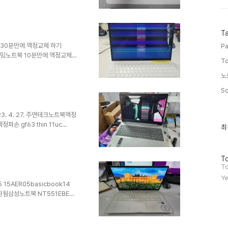
2023. 6. 27. 16그램액정파손
정파손 15-
액정교체 리뷰 – 아수스 게이밍노트북
T
)15그램액정파손 15zb90q-
리 30분만에 액정교체 하기
Pa
3인치 게이밍노트북 10분만에 액정교체
To
hm-n6a12023. 5. 31.
체292023. 5. 26. ASUS
노
CD 액정교체하기92023. 5.
So
0WF1-SPB1으로호환됨
 아이뮤즈노트북 15.6인치 2017
23. 4. 27. 주연테크노트북액정
정파손 gf63 thin 11uc
최
최
근
0ml172023. 4.
글
. 18. HP EliteBook 840
과
 15. MSI액정파손 – GL75
방
인
To
n Gaming 17-cd1020TX 액
문
기
To
o id..
자
글
Ye
수
15AER05basicbook14
벽호환됨삼성노트북 NT551EBE
PD3 베질리스 브라켓없는타입msi
5% lp156wfc-spd3 액정교체
보 아이디어패드 ideapad 3-