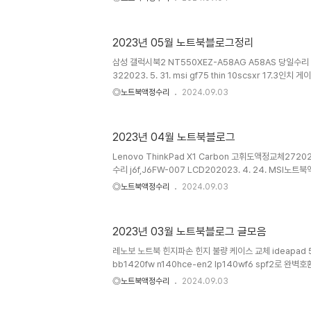
6. 28. hp노트북액정교체 hp elitebook 1050 g1238
16Z90P-GP50ML82023. 6. 27. HP 게이밍노트북액
fb0070AX2662023. 6. 23. ASUS GL502VS 
2023년 05월 노트북블로그정리
ASUS ROG GL502VS-FI035T272023. 6. 15.(1
gp5..
삼성 갤럭시북2 NT550XEZ-A58AG A58AS 당일수
322023. 5. 31. msi gf75 thin 10scsxr 17.
하기32023. 5. 31. 한성컴퓨터 노트북 tfx5556u nv156f
◎노트북액정수리
2024.09.03
(1)asus노트북 ASUS R510IK-DM062 15.6인치 액정교
ROG STRIX G17 G713RM-R6735T 게이밍노트북 L
23.(1)베이직북14 BB1420FWB BB1422SS LP14
2023년 04월 노트북블로그
sl140pm49d1855-c0042023. 5. 23.(1)I-MUZ
스톰..
Lenovo ThinkPad X1 Carbon 고휘도액정교체2720
수리 j6f,J6FW-007 LCD202023. 4. 24. MSI노트북액
144hz62023. 4. 24. 15그램액정파손 15zb970-gp5
◎노트북액정수리
2024.09.03
22. 13u70p 13ud70p 액정파손 으로인한 수리142023. 4
G5,노트북파손수리IVO M140NVF7 R0 1.7162023. 4.
9SFK MSI17인치액정교체152023. 4. 14. HP Pavilio
2023년 03월 노트북블로그 글모음
정파손 144hz 액정교체하기82023. 4. 14. 레노버 lenov
레노보 노트북 힌지파손 힌지 불량 케이스 교체 ideapad 5 
bb1420fw n140hce-en2 lp140wf6 spf2로 완
LM156LF3L03 노트북액정 panda LP156WFC-S
◎노트북액정수리
2024.09.03
modern 15 a11m 액정파손 b156han02.1 250nit 4
FX505DT-AL003(144Hz) 액정파손으로 인한교체레노