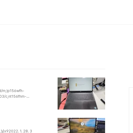
d/m,lp156wfh-
k03/c,nt156fhm-
513ea,x513ea-
켓없음342022. 2.
1)62022. 2. 8. r510ik-
2022. 2.
날x92022. 1. 28. 3