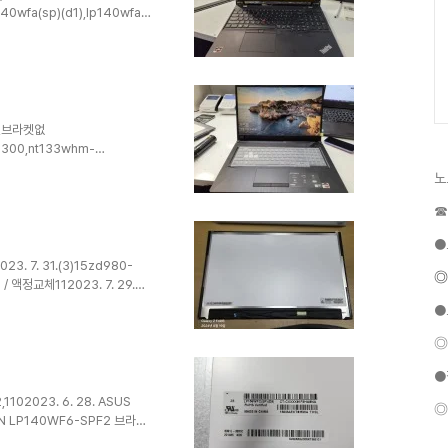
40wfa(sp)(d1),lp140wfa-
크,J3GW,B140HAN04.7,액정교
40hca-eae,날x72022. 1.
-eac132022. 1.
40qh2-spb1,베젤리스,브라켓없음
리스,브라켓없
,5300,nt133whm-
 12. 16. 15z970-
노
. 14. fx706h,fx706hc-
1.tm17 / fx706heb-
☎
DA,D509DA-
브라켓없음242021. 12.
●
3. 7. 31.(3)15zd980-
◎
/ 액정교체112023. 7. 29.
m1702q6432023. 7. 27.
●
1080p 액정교체1,0612023.
. 7. 22. 삼성노트북
◎
,0032023. 7. 19. ASUS
●
02023. 6. 28. ASUS
◎
IN LP140WF6-SPF2 브라켓
 G513RC-HN0151862023.