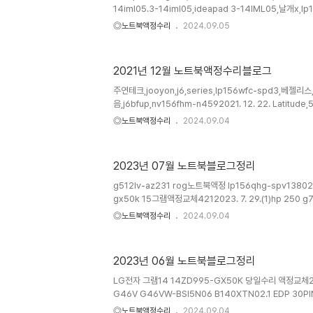
14iml05.3-14iml05,ideapad 3-14IML05,날개x,lp1
spd1 / ideapad 3 14iil05142022. 1. 21. 주연테
◎노트북액정수리
2024.09.05
체572022. 1. 20. 레노버,아이디어패드,5 A14ALC05,n1
19. IDEAPAD 3 15ALC6,3-15ALC6,기판짧음,n156hca
18. lenovo,x1,carbon,6yh,b140qan02.0,lp1
2021년 12월 노트북액정수리블로그
132022. 1. 17. ThinkBook,13..
주연테크,jooyon,j6,series,lp156wfc-spd3,베젤
음,j6bfup,nv156fhm-n4592021. 12. 22. Latitude
n61,lp133wf9-spf2,기판뒤로접힘,케이블위치작업132021.
◎노트북액정수리
2024.09.04
gp5bml,lp156wf8-spa1,lp156wf9-spn1172021. 12
cp003,노트북액정,b173han04.9,144hz / fx706he-21
hx113 액정수리472021. 12. 9. asus,D509D,D509
2023년 07월 노트북블로그정리
BQ004,B156HAN02.1,LP156WFC-SPD3,베젤리스,
8. fa701iu..
g512lv-az231 rog노트북액정 lp156qhg-spv1380202
gx50k 15그램액정교체4212023. 7. 29.(1)hp 250 g7 
(1)15s-fq5090tu hp노트북액정교체102023. 7. 29.(2)
◎노트북액정수리
2024.09.04
(5)ASUS K3500P AMOLED 삼성 ATNA56YX03-0 
7. 23.(2)15그램 액정파손 15zd960-gx70k5672023
nt751bbc-x06/c LM156LF5L03 LP156WFC-SPD31
2023년 06월 노트북블로그정리
P1512CEA-BQ0613 액정교체 P1512CE NV156FH..
LG전자 그램14 14ZD995-GX50K 당일수리 액정교체2,11
G46V G46VW-BSI5N06 B140XTN02.1 EDP 30P
있음82023. 6. 28. ASUS액정파손 ROG STRIX G15
◎노트북액정수리
2024.09.04