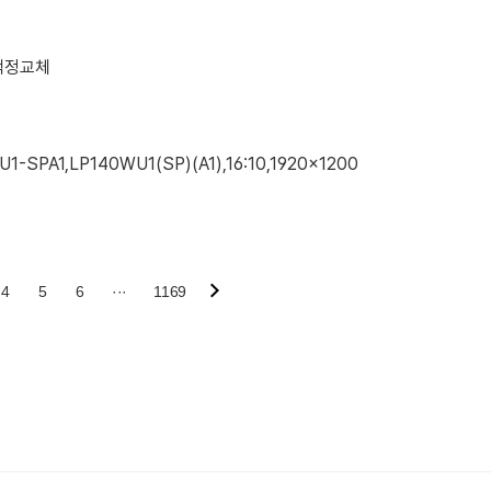
,액정교체
1-SPA1,LP140WU1(SP)(A1),16:10,1920x1200
4
5
6
···
1169