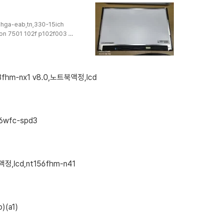
체한성컴퓨터 TFX4470H
니트15ud470-gx3dk 노트북
ga-eab,tn,330-15ich
ron 7501 102f p102f003 델
6wff-spb1 일반액정보다 조금
.7 eDP30핀 기판접힘
3VD-FY850 액정교체 입니다
0U5C-A2WB / NT800G5W-
173fhm-nx1 v8.0,노트북액정,lcd
트북 고 GO NT3..
156wfc-spd3
정,lcd,nt156fhm-n41
)(a1)