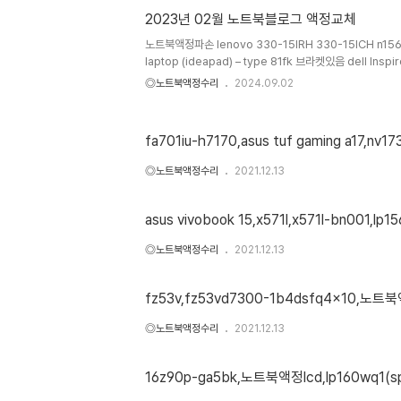
17aba7 nv173fhm-n4k lp173wf5베젤리스액정교
2023년 02월 노트북블로그 액정교체
N140HCE-EN2 LP140WF9-SPF1 슬림고휘도 400
LCD파손에이서 nitro..
노트북액정파손 lenovo 330-15IRH 330-15ICH n156h
laptop (ideapad) – type 81fk 브라켓있음 dell Inspi
인스프론7501 액정파손 액정교체 b156han02.0 lp15
◎노트북액정수리
2024.09.02
작은 액정만사용가능 HP 엘리트북 830 G7 b133han06
lp133wf9로 액정교체15U50P-GR3MK 그리고 FX55
GA502IV-AZ018 / Verotr GP75 12UGS / NT35
fa701iu-h7170,asus tuf gaming a17,nv
GD7Aprestige ps43 modern 8rc 액정파손갤럭시 노
◎노트북액정수리
2021.12.13
asus vivobook 15,x571l,x571l-bn001,lp
◎노트북액정수리
2021.12.13
fz53v,fz53vd7300-1b4dsfq4x10,노트북액
◎노트북액정수리
2021.12.13
16z90p-ga5bk,노트북액정lcd,lp160wq1(sp