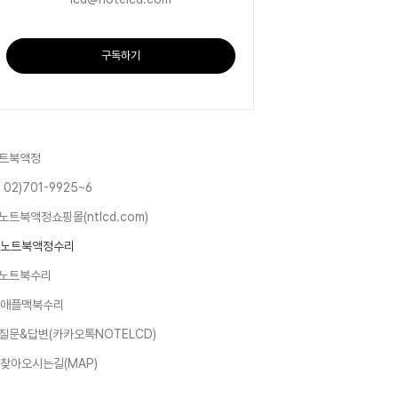
구독하기
트북액정
 02)701-9925~6
노트북액정쇼핑몰(ntlcd.com)
노트북액정수리
노트북수리
애플맥북수리
질문&답변(카카오톡NOTELCD)
찾아오시는길(MAP)