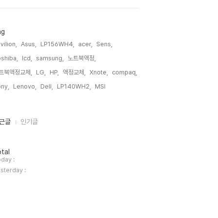
ag
vilion,
Asus,
LP156WH4,
acer,
Sens,
shiba,
lcd,
samsung,
노트북액정,
트북액정교체,
LG,
HP,
액정교체,
Xnote,
compaq,
ny,
Lenovo,
Dell,
LP140WH2,
MSI,
근글
인기글
tal
day :
sterday :