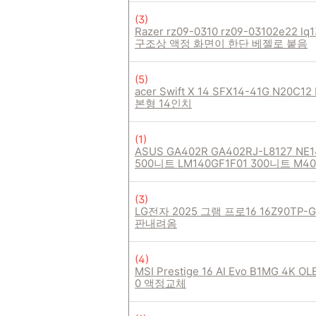
(
3
)
Razer rz09-0310 rz09-03102e22 l
구조상 액정 화면이 한단 베젤로 붙음
(
5
)
acer Swift X 14 SFX14-41G N20C
본형 14인치
(
1
)
ASUS GA402R GA402RJ-L8127 NE1
500니트 LM140GF1F01 300니트 
(
3
)
LG전자 2025 그램 프로16 16Z90TP-G
판내려옴
(
4
)
MSI Prestige 16 AI Evo B1MG 4K 
0 액정교체