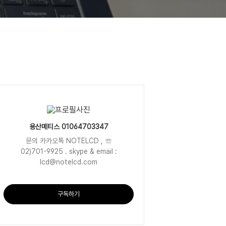
용산메티스 01064703347
문의 카카오톡 NOTELCD , ☏
02)701-9925 . skype & email :
lcd@notelcd.com
구독하기