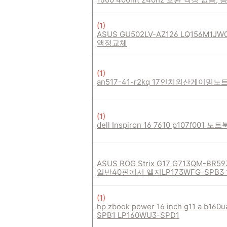
(
1
)
ASUS GU502LV-AZ126 LQ156M1JW0
액정교체
(
1
)
an517-41-r2kq 17인치외산게이밍
(
1
)
dell Inspiron 16 7610 p107f001
ASUS ROG Strix G17 G713QM-BR5
일반40핀에서 엘지LP173WFG-SPB3 
(
1
)
hp zbook power 16 inch g11 a b
SPB1 LP160WU3-SPD1