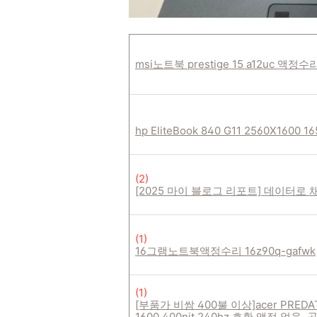
msi노트북 prestige 15 a12uc 액정수
hp EliteBook 840 G11 2560X1600
(
2
)
[2025 마이 블로그 리포트] 데이터로
(
1
)
16그램노트북액정수리 16z90q-gafwk
(
1
)
[부품가 비쌈 400불 이상]acer PREDATO
1600 400nit 240hz 호환 액정 