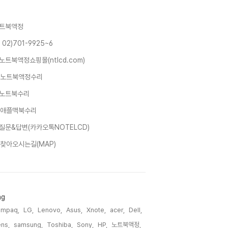
트북액정
 02)701-9925~6
노트북액정쇼핑몰(ntlcd.com)
노트북액정수리
노트북수리
애플맥북수리
질문&답변(카카오톡NOTELCD)
찾아오시는길(MAP)
ag
ompaq,
LG,
Lenovo,
Asus,
Xnote,
acer,
Dell,
ns,
samsung,
Toshiba,
Sony,
HP,
노트북액정,