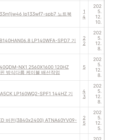
202
1
5.
q133m1jw46 lp133wf7-spb7 노트북
4
12.
10.
202
2
5.
12 B140HAN06.8 LP140WFA-SPD7 기
2
12.
8.
202
5.
40QDM-NX1 2560X1600 120HZ
5
12.
M40핀 방식다름 케이블 배선작업
8.
202
4
5.
A5CK LP160WQ2-SPF1 144HZ 기
3
12.
8.
202
2
5.
OLED 버전(3840x2400) ATNA60YV09-
5
12.
5.
202