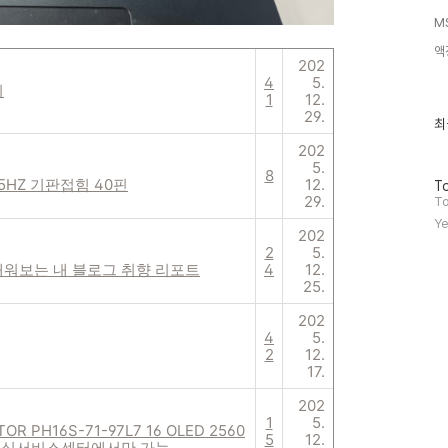
MS
액
202
4
5.
리
1
12.
29.
최
최
근
202
글
5.
과
8
 165HZ 기판접힘 40핀
12.
방
인
To
29.
문
기
To
자
글
Ye
수
202
2
5.
 채워보는 내 블로그 취향 리포트
4
12.
25.
202
4
5.
2
12.
17.
202
1
5.
R PH16S-71-97L7 16 OLED 2560
5
12.
없음, 공식서비스센터에서만 가능