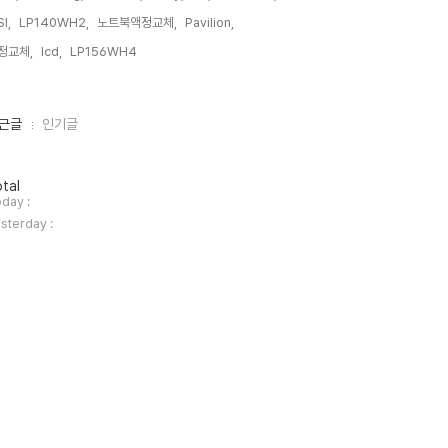
I,
LP140WH2,
노트북액정교체,
Pavilion,
정교체,
lcd,
LP156WH4,
근글
인기글
tal
day :
sterday :