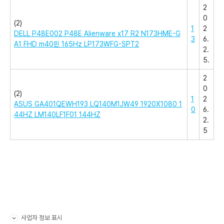
2
0
(2)
1
2
DELL P48E002 P48E Alienware x17 R2 N173HME-G
3
6.
A1 FHD m40핀 165Hz LP173WFG-SPT2
2.
5.
2
0
(2)
1
2
ASUS GA401QEWH193 LQ140M1JW49 1920X1080 1
0
6.
44HZ LM140LF1F01 144HZ
2.
5
사업자 정보 표시
펼치기/접기