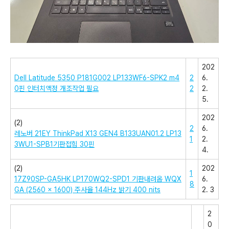
202
Dell Latitude 5350 P181G002 LP133WF6-SPK2 m4
2
6.
0핀 인터치액정 개조작업 필요
2
2.
5.
202
(2)
2
6.
레노버 21EY ThinkPad X13 GEN4 B133UAN01.2 LP13
1
2.
3WU1-SPB1기판접힘 30핀
4.
(2)
202
1
17Z90SP-GA5HK LP170WQ2-SPD1 기판내려옴 WQX
6.
8
GA (2560 x 1600) 주사율 144Hz 밝기 400 nits
2. 3
2
0