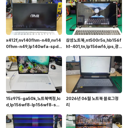
2025. 12. 17..
x412f,nv140fhm-n48,nv14
삼성노트북,nt500r5s,hb156f
0fhm-n49,lp140wfa-spd1,
h1-401,tn,lp156wf6,ips,광
상판분리 후 작업이 용이합니다.
시야각,업그레이드교체
15z975-ga50k,노트북액정,lc
2026년 06월 노트북 블로그정
d,lp156wf8-lp156wf8-spa
리
1