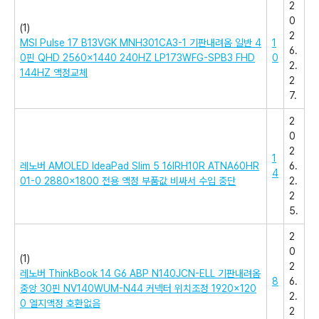
2
0
(1)
2
MSI Pulse 17 B13VGK MNH301CA3-1 기판내려옴 일반 4
1
6.
0핀 QHD 2560×1440 240HZ LP173WFG-SPB3 FHD
0
2.
144HZ 액정교체
2
7.
2
0
2
1
레노버 AMOLED IdeaPad Slim 5 16IRH10R ATNA60HR
6.
4
01-0 2880×1800 전용 액정 부품값 비싸서 수입 중단
2.
2
5.
2
0
(1)
2
레노버 ThinkBook 14 G6 ABP N140JCN-ELL 기판내려옴
8
6.
중앙 30핀 NV140WUM-N44 커넥터 위치조정 1920×120
2.
0 엘지액정 호환없음
2