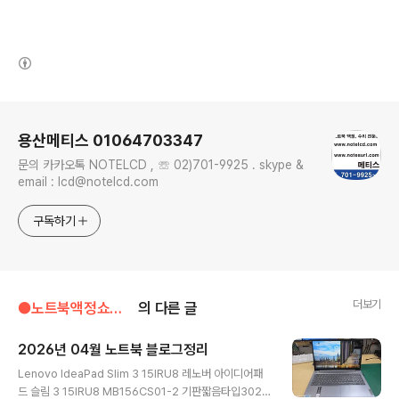
(새창열림)
로그 정보
용산메티스 01064703347
문의 카카오톡 NOTELCD , ☏ 02)701-9925 . skype &
email : lcd@notelcd.com
구독하기
더보기
●노트북액정쇼핑몰(ntlcd.com)
의 다른 글
2026년 04월 노트북 블로그정리
글 내용
Lenovo IdeaPad Slim 3 15IRU8 레노버 아이디어패
드 슬림 3 15IRU8 MB156CS01-2 기판짧음타입3020