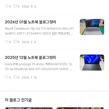
26. 4. 30.(1)LG 그램 15Z90RT (OLED) 15Z90RT-
0
0
2026. 5. 5.
GA5HK ATNA56YX08-0 ATNA56YX02-0 기판컷
팅필요242026. 4. 28. 용산 HP 노트북 액정 수리: 빅터
스 16-d1142tx 16.1인치 144Hz 게이밍 모니터 당일 교
2026년 01월 노트북 블로그정리
체 후기 / 16-r1711tx92026. 4. 28. ASUS ROG 제피
글 내용
러스 M16 GU603ZW GU603ZW-M16.I93070T B1
레노버 ThinkBook 15p G2 ITH N156HCA-EN1 LP1
60QAN02.Q LP160WQ2-SPH1 액정교체92026. 4.
56WFC-SPF7 LP156WFC-SDD3 일반 액정교체20
28.(1)asus 노트북 p1411cea-eb705 액정수리6202
2026. 1. 30.(3)TECLAST KOREA NEOBOOK R-C
6. 4. 28.(4)Dell ..
0
0
2026. 2. 3.
-T0C-N14GO XU103397-24001 LCM140PD004
0D FHD LP140WFA-SPD7122026. 1. 29.(1)t16 ge
n342026. 1. 29. IdeaPad 5 Pro 14ACN6 NV140D
2025년 12월 노트북 블로그정리
RM-N61 V8.0 2240X1400 300nit 60hz 기판내려옴
글 내용
0.4피치 40핀 케이블타입102026. 1. 28. [OLED 액정
msi노트북 prestige 15 a12uc 액정수리412025. 12.
교체 중단] asus x1503z OLED 액정은 부품가 비싸서
29. hp EliteBook 840 G11 2560X1600 165HZ 기
수입 중단입니다. 부품 수입가 250불 전후 합니다5202
판접힘 40핀82025. 12. 29.(2)[2025 마이 블로그 리
6. 1. 28. 델 Del..
0
0
2026. 1. 13.
포트] 데이터로 채워보는 내 블로그 취향 리포트242025.
12. 25.(1)16그램노트북액정수리 16z90q-gafwk422
025. 12. 17.(1)[부품가 비쌈 400불 이상]acer PREDA
TOR PH16S-71-97L7 16 OLED 2560 1600 400ni
t 240hz 호환 액정 없음, 공식서비스센터에서만 가능152
이 블로그 인기글
025. 12. 17.(1)ASUS GU502LV-AZ126 LQ156M1J
W09 240Hz LP156WFG-SPT1 165HZ 액정교체15