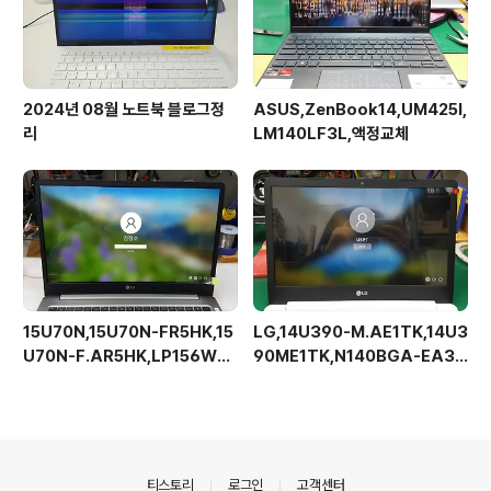
2024년 08월 노트북 블로그정
ASUS,ZenBook14,UM425I,
리
LM140LF3L,액정교체
15U70N,15U70N-FR5HK,15
LG,14U390-M.AE1TK,14U3
U70N-F.AR5HK,LP156WF
90ME1TK,N140BGA-EA3,
C-SPG1,베젤리스,브라켓없음
Rev.C1,해상도업그레이드가능,
액정교체
의안내
티스토리
로그인
고객센터