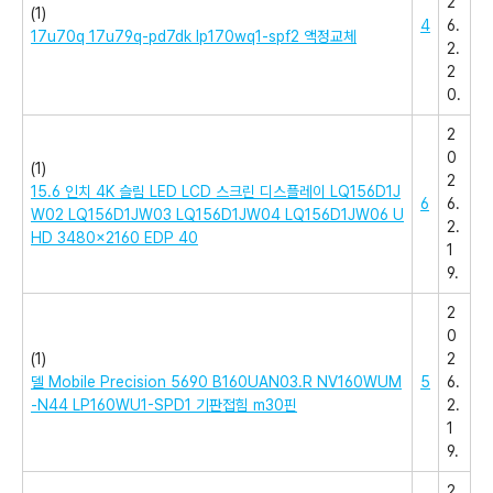
2
(1)
4
6.
17u70q 17u79q-pd7dk lp170wq1-spf2 액정교체
2.
2
0.
2
0
(1)
2
15.6 인치 4K 슬림 LED LCD 스크린 디스플레이 LQ156D1J
6
6.
W02 LQ156D1JW03 LQ156D1JW04 LQ156D1JW06 U
2.
HD 3480×2160 EDP 40
1
9.
2
0
(1)
2
델 Mobile Precision 5690 B160UAN03.R NV160WUM
5
6.
-N44 LP160WU1-SPD1 기판접힘 m30핀
2.
1
9.
2