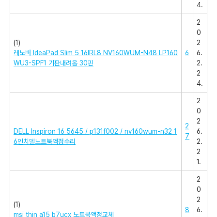
4.
2
0
(1)
2
레노버 IdeaPad Slim 5 16IRL8 NV160WUM-N48 LP160
6
6.
WU3-SPF1 기판내려옴 30핀
2.
2
4.
2
0
2
2
DELL Inspiron 16 5645 / p131f002 / nv160wum-n32 1
6.
7
6인치델노트북액정수리
2.
2
1.
2
0
2
(1)
8
6.
msi thin a15 b7ucx 노트북액정교체