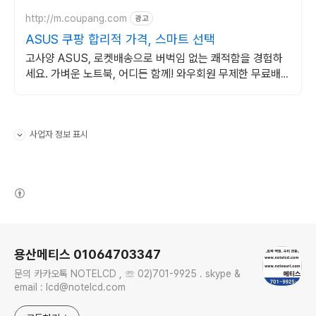
http://m.coupang.com
광고
ASUS 쿠팡 합리적 가격, 스마트 선택
고사양 ASUS, 로켓배송으로 버벅임 없는 쾌적함을 경험하
세요. 가벼운 노트북, 어디든 함께! 와우회원 무제한 무료배송
으로 편리하게.
사업자 정보 표시
펼치기/접기
(새창열림)
로그 정보
용산메티스 01064703347
문의 카카오톡 NOTELCD , ☏ 02)701-9925 . skype &
email : lcd@notelcd.com