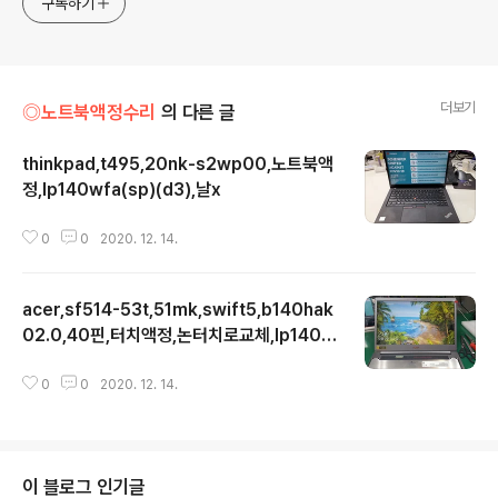
구독하기
더보기
◎노트북액정수리
의 다른 글
thinkpad,t495,20nk-s2wp00,노트북액
정,lp140wfa(sp)(d3),날x
글 내용
0
0
2020. 12. 14.
acer,sf514-53t,51mk,swift5,b140hak
02.0,40핀,터치액정,논터치로교체,lp140w
글 내용
fa
0
0
2020. 12. 14.
이 블로그 인기글