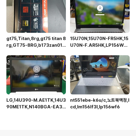
gt75,Titan,8rg,gt75 titan 8
15U70N,15U70N-FR5HK,15
rg,GT75-8RG,b173zan01.1,
U70N-F.AR5HK,LP156WF
4k,b173hhe-g32,120Hz로만
C-SPG1,베젤리스,브라켓없음
다운가능,lp173wfg는 사용불가
LG,14U390-M.AE1TK,14U3
nt551ebe-k6u/c,노트북액정,l
90ME1TK,N140BGA-EA3,
cd,lm156lf3l,lp156wf6
Rev.C1,해상도업그레이드가능,
액정교체