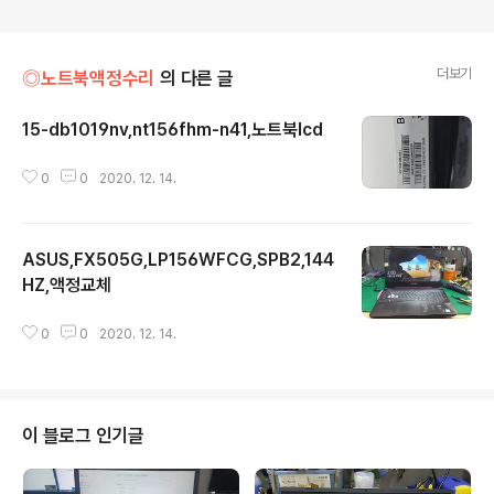
더보기
◎노트북액정수리
의 다른 글
15-db1019nv,nt156fhm-n41,노트북lcd
글 내용
0
0
2020. 12. 14.
ASUS,FX505G,LP156WFCG,SPB2,144
HZ,액정교체
글 내용
0
0
2020. 12. 14.
이 블로그 인기글