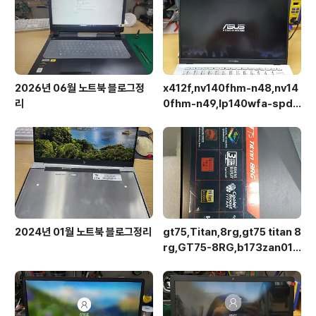
2026년 06월 노트북 블로그정
x412f,nv140fhm-n48,nv14
리
0fhm-n49,lp140wfa-spd1,
상판분리 후 작업이 용이합니다.
2024년 01월 노트북 블로그정리
gt75,Titan,8rg,gt75 titan 8
rg,GT75-8RG,b173zan01.1,
4k,b173hhe-g32,120Hz로만
다운가능,lp173wfg는 사용불가