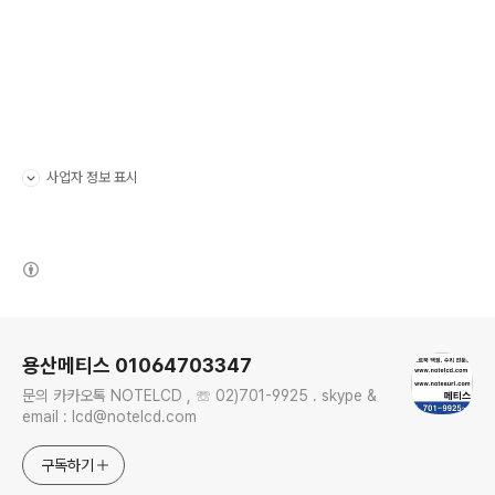
사업자 정보 표시
펼치기/접기
(새창열림)
로그 정보
용산메티스 01064703347
문의 카카오톡 NOTELCD , ☏ 02)701-9925 . skype &
email : lcd@notelcd.com
구독하기