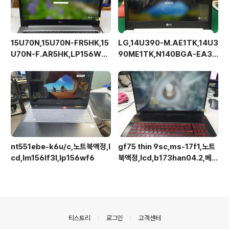
15U70N,15U70N-FR5HK,15
LG,14U390-M.AE1TK,14U3
U70N-F.AR5HK,LP156WF
90ME1TK,N140BGA-EA3,
C-SPG1,베젤리스,브라켓없음
Rev.C1,해상도업그레이드가능,
액정교체
nt551ebe-k6u/c,노트북액정,l
gf75 thin 9sc,ms-17f1,노트
cd,lm156lf3l,lp156wf6
북액정,lcd,b173han04.2,베젤
리스,브라켓x,30pin
의안내
티스토리
로그인
고객센터