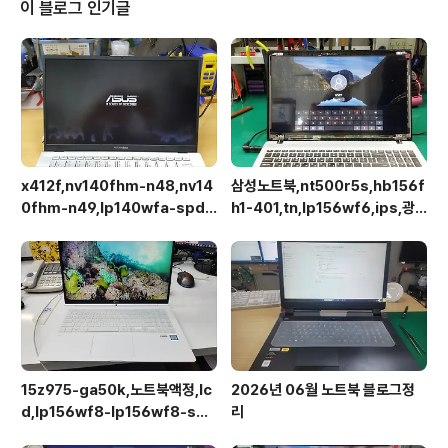
이 블로그 인기글
x412f,nv140fhm-n48,nv14
삼성노트북,nt500r5s,hb156f
0fhm-n49,lp140wfa-spd1,
h1-401,tn,lp156wf6,ips,광
상판분리 후 작업이 용이합니다.
시야각,업그레이드교체
15z975-ga50k,노트북액정,lc
2026년 06월 노트북 블로그정
d,lp156wf8-lp156wf8-spa
리
1