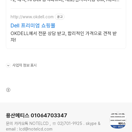
러닝 전문 워크스테이션
http://www.okdell.com
광고
Dell 프리미엄 쇼핑몰
OKDELL에서 전문 상담 받고, 합리적인 가격으로 견적 받
자!
사업자 정보 표시
펼치기/접기
(새창열림)
로그 정보
용산메티스 01064703347
문의 카카오톡 NOTELCD , ☏ 02)701-9925 . skype &
email : lcd@notelcd.com