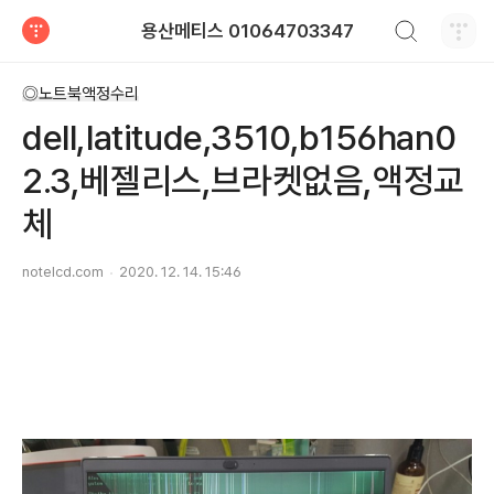
검색하기
용산메티스 01064703347
티스토리
◎노트북액정수리
dell,latitude,3510,b156han0
2.3,베젤리스,브라켓없음,액정교
체
notelcd.com
2020. 12. 14. 15:46