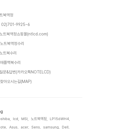
트북액정
 02)701-9925~6
노트북액정쇼핑몰(ntlcd.com)
노트북액정수리
노트북수리
애플맥북수리
질문&답변(카카오톡NOTELCD)
찾아오시는길(MAP)
ag
shiba,
lcd,
MSI,
노트북액정,
LP156WH4,
ote,
Asus,
acer,
Sens,
samsung,
Dell,