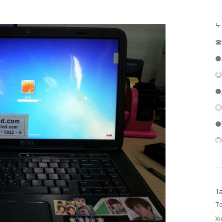
노
☎
●
◎
●
◎
●
◎
T
To
Xn