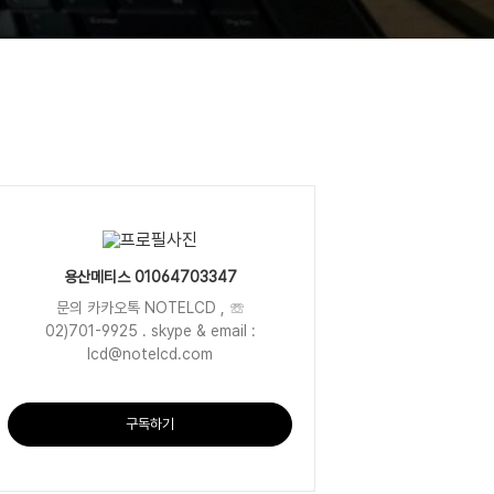
용산메티스 01064703347
문의 카카오톡 NOTELCD , ☏
02)701-9925 . skype & email :
lcd@notelcd.com
구독하기