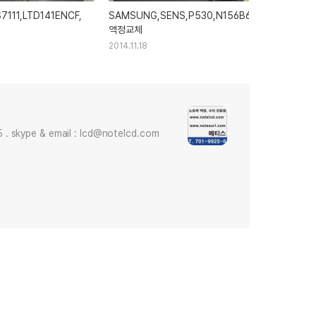
H4,
7111,LTD141ENCF,
SAMSUNG,SENS,P530,N156B6,LP156WH4,
액정교체
2014.11.18
skype & email : lcd@notelcd.com