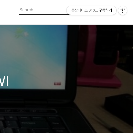
용산메티스 01064703347
구독하기
F1,1920,