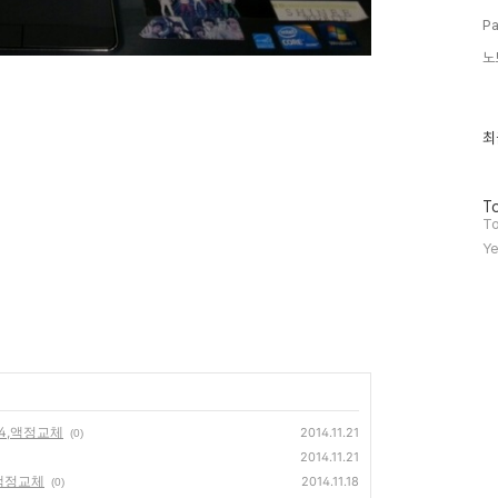
Pa
노
최
최
근
글
과
방
인
To
문
기
To
자
글
Ye
수
WH4,액정교체
2014.11.21
(0)
2014.11.21
4,액정교체
2014.11.18
(0)