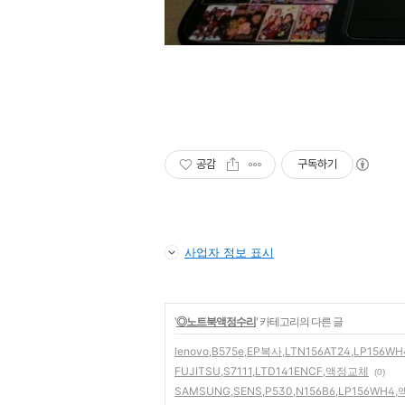
공감
구독하기
사업자 정보 표시
'
◎노트북액정수리
' 카테고리의 다른 글
lenovo,B575e,EP복사,LTN156AT24,LP156
FUJITSU,S7111,LTD141ENCF,액정교체
(0)
SAMSUNG,SENS,P530,N156B6,LP156WH