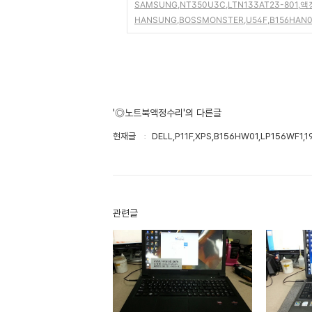
SAMSUNG,NT350U3C,LTN133AT23-801,
HANSUNG,BOSSMONSTER,U54F,B156HAN01
'◎노트북액정수리'의 다른글
현재글
DELL,P11F,XPS,B156HW01,LP156WF1
관련글