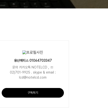
용산메티스 01064703347
문의 카카오톡 NOTELCD , ☏
02)701-9925 . skype & email :
lcd@notelcd.com
구독하기