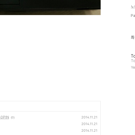
노
Pa
최
최
근
글
과
방
인
To
문
기
To
자
글
Ye
수
0PIN
2014.11.21
(0)
2014.11.21
2014.11.21