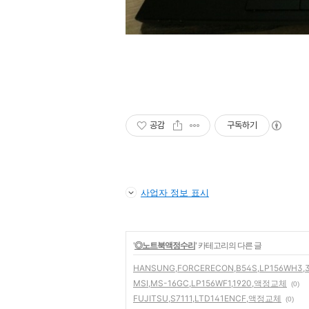
공감
구독하기
사업자 정보 표시
'
◎노트북액정수리
' 카테고리의 다른 글
HANSUNG,FORCERECON,B54S,LP156WH3,3
MSI,MS-16GC,LP156WF1,1920,액정교체
(0)
FUJITSU,S7111,LTD141ENCF,액정교체
(0)