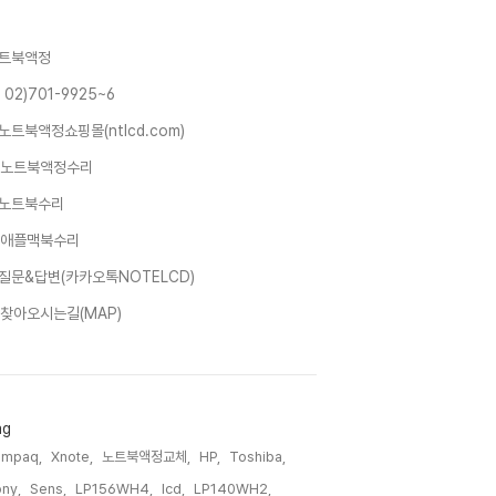
트북액정
 02)701-9925~6
노트북액정쇼핑몰(ntlcd.com)
노트북액정수리
노트북수리
애플맥북수리
질문&답변(카카오톡NOTELCD)
찾아오시는길(MAP)
ag
ompaq,
Xnote,
노트북액정교체,
HP,
Toshiba,
ny,
Sens,
LP156WH4,
lcd,
LP140WH2,