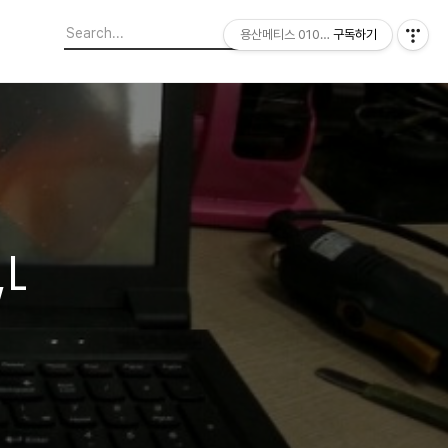
용산메티스 01064703347
구독하기
,LP156WH4,