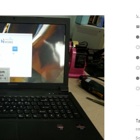
노
☎
●
◎
●
◎
●
◎
T
c
So