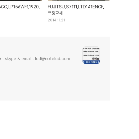
30PIN
6GC,LP156WF1,1920,
FUJITSU,S7111,LTD141ENCF,
액정교체
2014.11.21
skype & email : lcd@notelcd.com