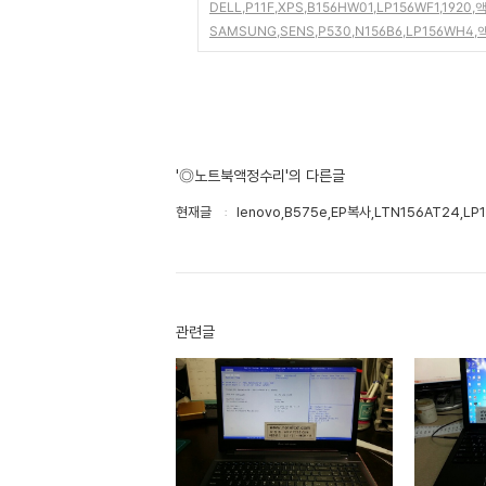
DELL,P11F,XPS,B156HW01,LP156WF1,192
SAMSUNG,SENS,P530,N156B6,LP156WH
'◎노트북액정수리'의 다른글
현재글
lenovo,B575e,EP복사,LTN156AT24,
관련글