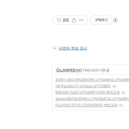
공감
구독하기
사업자 정보 표시
'
◎노트북액정수리
' 카테고리의 다른 글
SONY,VAIO,VPCEB45FK,LP156WH2,LP156W
HP,Pavilion,17-e146us,LP173WD1
(0)
MSI,MS-16GC,LP156WF1,1920,액정교체
(0)
lenovo,B575e,EP복사,LTN156AT24,LP156
FUJITSU,S7111,LTD141ENCF,액정교체
(0)