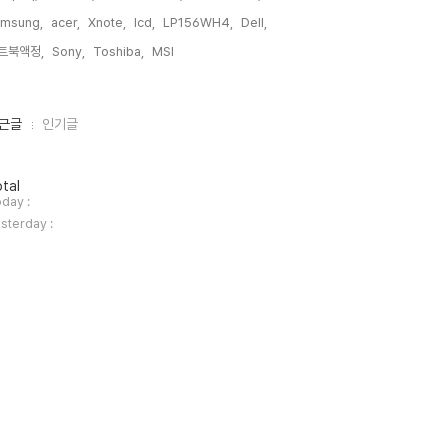
amsung,
acer,
Xnote,
lcd,
LP156WH4,
Dell,
트북액정,
Sony,
Toshiba,
MSI,
근글
인기글
tal
day :
sterday :