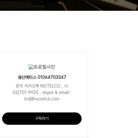
용산메티스 01064703347
문의 카카오톡 NOTELCD , ☏
02)701-9925 . skype & email :
lcd@notelcd.com
구독하기