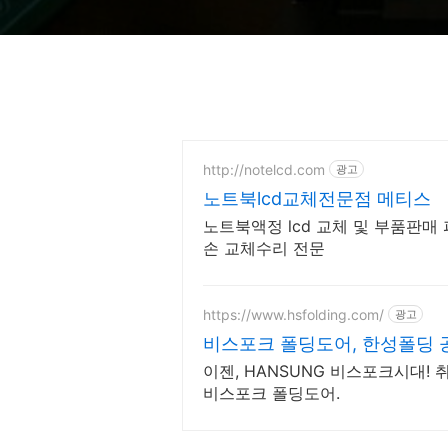
http://notelcd.com
광고
노트북lcd교체전문점 메티스
노트북액정 lcd 교체 및 부품판매 
손 교체수리 전문
https://www.hsfolding.com/
광고
비스포크 폴딩도어, 한성폴딩 
술
이젠, HANSUNG 비스포크시대!
비스포크 폴딩도어.