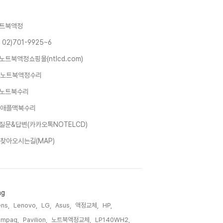
트북액정
 02)701-9925~6
노트북액정쇼핑몰(ntlcd.com)
노트북액정수리
노트북수리
애플맥북수리
질문&답변(카카오톡NOTELCD)
찾아오시는길(MAP)
ag
ns,
Lenovo,
LG,
Asus,
액정교체,
HP,
ompaq,
Pavilion,
노트북액정교체,
LP140WH2,