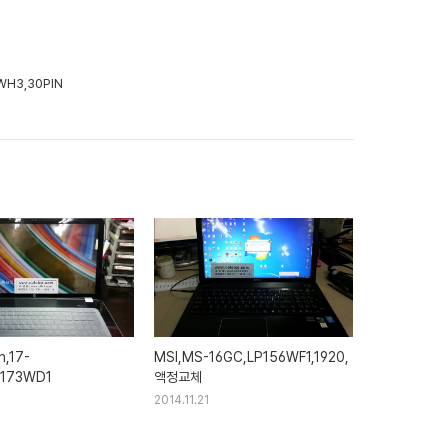
WH3,30PIN
WH4
n,17-
MSI,MS-16GC,LP156WF1,1920,
P173WD1
액정교체
2014.11.21