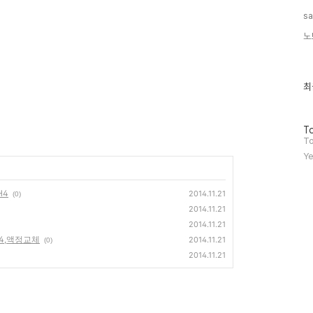
s
노
최
최
근
글
과
방
인
To
문
기
To
자
글
Ye
수
H4
2014.11.21
(0)
2014.11.21
2014.11.21
WH4,액정교체
2014.11.21
(0)
2014.11.21