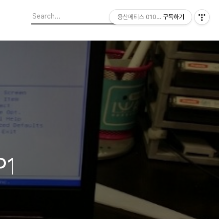
용산메티스 01064703347
구독하기
P156WH3,30PIN